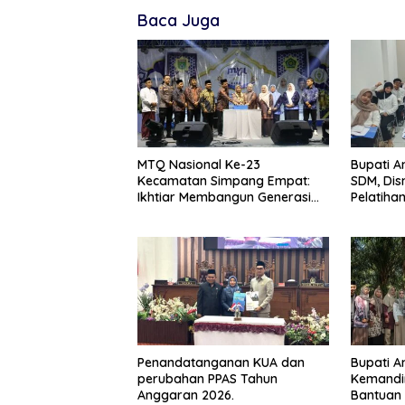
Baca Juga
MTQ Nasional Ke-23
Bupati An
Kecamatan Simpang Empat:
SDM, Dis
Ikhtiar Membangun Generasi
Pelatiha
Qur’ani
Barbers
Penandatanganan KUA dan
Bupati A
perubahan PPAS Tahun
Kemandi
Anggaran 2026.
Bantuan