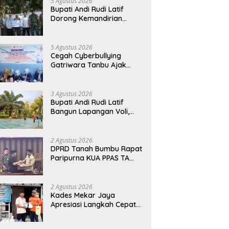
5 Agustus 2026
Bupati Andi Rudi Latif
Dorong Kemandirian
Warga Lewat Bantuan
Usaha Ekonomi Produktif
5 Agustus 2026
Cegah Cyberbullying
Gatriwara Tanbu Ajak
Pelajar Bijak Manfaatkan
Media Sosial
3 Agustus 2026
Bupati Andi Rudi Latif
Bangun Lapangan Voli,
Warga Madu Retno Lebih
Nyaman Berolahraga
2 Agustus 2026
DPRD Tanah Bumbu Rapat
Paripurna KUA PPAS TA
2026
2 Agustus 2026
Kades Mekar Jaya
Apresiasi Langkah Cepat
PT BIB Tangani Dampak
Debu Batubara