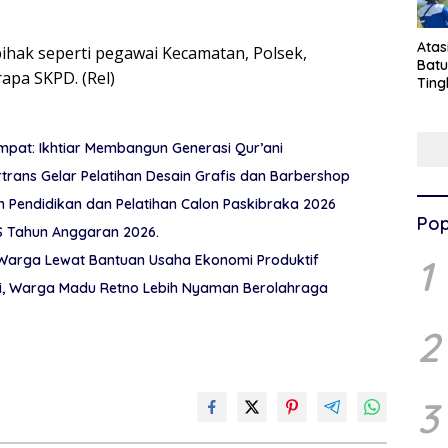
Ata
pihak seperti pegawai Kecamatan, Polsek,
Batu
rapa SKPD. (Rel)
Ting
Pen
Pel
pat: Ikhtiar Membangun Generasi Qur’ani
rtrans Gelar Pelatihan Desain Grafis dan Barbershop
Pendidikan dan Pelatihan Calon Paskibraka 2026
Pop
 Tahun Anggaran 2026.
1
n Warga Lewat Bantuan Usaha Ekonomi Produktif
oli, Warga Madu Retno Lebih Nyaman Berolahraga
2
3