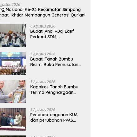
Agustus 2026
Q Nasional Ke-23 Kecamatan Simpang
pat: Ikhtiar Membangun Generasi Qur’ani
6 Agustus 2026
Bupati Andi Rudi Latif
Perkuat SDM,
Disnakertrans Gelar
Pelatihan Desain Grafis
dan Barbershop
5 Agustus 2026
Bupati Tanah Bumbu
Resmi Buka Pemusatan
Pendidikan dan Pelatihan
Calon Paskibraka 2026
5 Agustus 2026
Kapolres Tanah Bumbu
Terima Penghargaan
Kapolri Predikat Prima
Pelayanan Publik
5 Agustus 2026
Penandatanganan KUA
dan perubahan PPAS
Tahun Anggaran 2026.