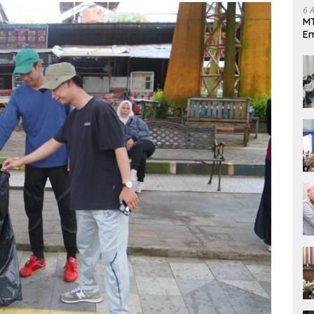
6 
MT
Em