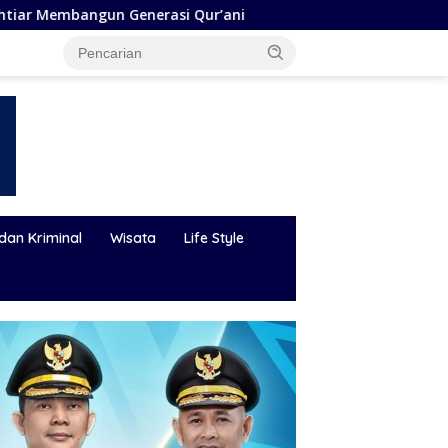
ur’ani
Bupati Andi Rudi Latif Perkuat SDM, Disnakertra
dan Kriminal
Wisata
Life Style