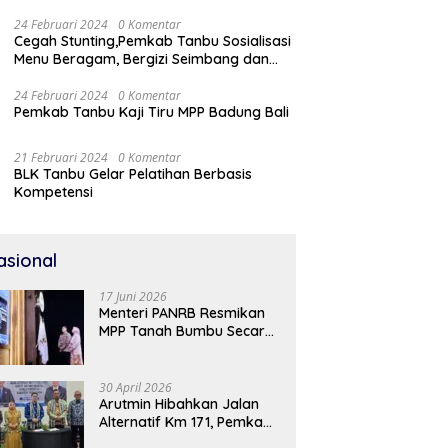
24 Februari 2024
0 Komentar
Cegah Stunting,Pemkab Tanbu Sosialisasi
Menu Beragam, Bergizi Seimbang dan
Aman (B2SA)
24 Februari 2024
0 Komentar
Pemkab Tanbu Kaji Tiru MPP Badung Bali
21 Februari 2024
0 Komentar
BLK Tanbu Gelar Pelatihan Berbasis
Kompetensi
asional
17 Juni 2026
Menteri PANRB Resmikan
MPP Tanah Bumbu Secara
Daring
30 April 2026
Arutmin Hibahkan Jalan
Alternatif Km 171, Pemkab
Tanah Bumbu Sambut