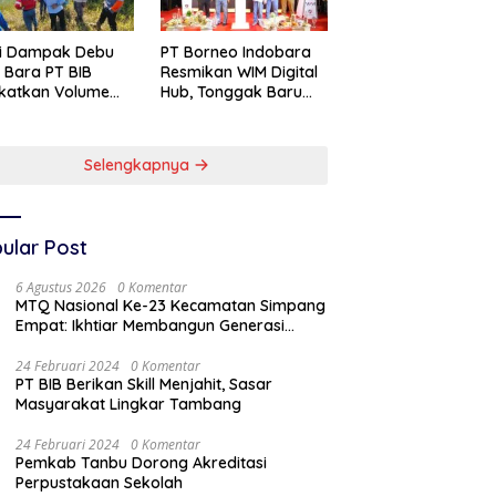
si Dampak Debu
PT Borneo Indobara
 Bara PT BIB
Resmikan WIM Digital
katkan Volume
Hub, Tonggak Baru
yiraman Area
Transformasi
abuhan
Teknologi
Penimbangan
Selengkapnya
Batubara
ular Post
6 Agustus 2026
0 Komentar
MTQ Nasional Ke-23 Kecamatan Simpang
Empat: Ikhtiar Membangun Generasi
Qur’ani
24 Februari 2024
0 Komentar
PT BIB Berikan Skill Menjahit, Sasar
Masyarakat Lingkar Tambang
24 Februari 2024
0 Komentar
Pemkab Tanbu Dorong Akreditasi
Perpustakaan Sekolah