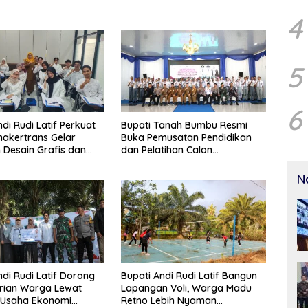
4
5
6
di Rudi Latif Perkuat
Bupati Tanah Bumbu Resmi
nakertrans Gelar
Buka Pemusatan Pendidikan
n Desain Grafis dan
dan Pelatihan Calon
hop
Paskibraka 2026
N
ndi Rudi Latif Dorong
Bupati Andi Rudi Latif Bangun
rian Warga Lewat
Lapangan Voli, Warga Madu
 Usaha Ekonomi
Retno Lebih Nyaman