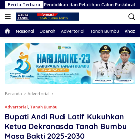
Langsung
tan Pendidikan dan Pelatihan Calon Paskibraka 2026
Berita Terbaru
ke
konten
Home
Nasional
Daerah
Advertorial
Tanah Bumbu
Khaza
Beranda
Advertorial
Advertorial
,
Tanah Bumbu
Bupati Andi Rudi Latif Kukuhkan
Ketua Dekranasda Tanah Bumbu
Masa Bakti 2025-2030