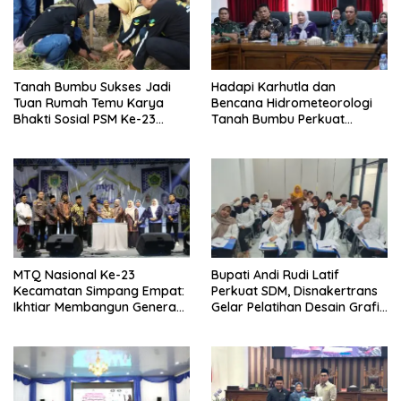
Tanah Bumbu Sukses Jadi
Hadapi Karhutla dan
Tuan Rumah Temu Karya
Bencana Hidrometeorologi
Bhakti Sosial PSM Ke-23
Tanah Bumbu Perkuat
Kalimantan Selatan
Kesiapsiagaan
MTQ Nasional Ke-23
Bupati Andi Rudi Latif
Kecamatan Simpang Empat:
Perkuat SDM, Disnakertrans
Ikhtiar Membangun Generasi
Gelar Pelatihan Desain Grafis
Qur’ani
dan Barbershop