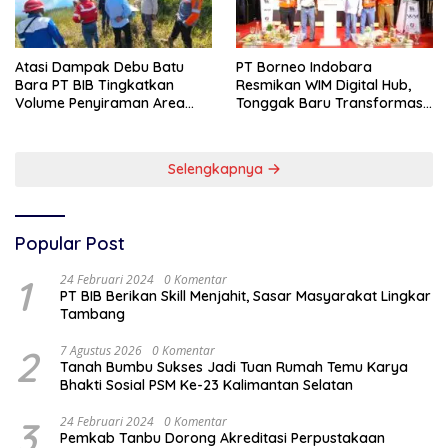
Atasi Dampak Debu Batu
PT Borneo Indobara
Bara PT BIB Tingkatkan
Resmikan WIM Digital Hub,
Volume Penyiraman Area
Tonggak Baru Transformasi
Pelabuhan
Teknologi Penimbangan
Batubara
Selengkapnya
Popular Post
1
24 Februari 2024
0 Komentar
PT BIB Berikan Skill Menjahit, Sasar Masyarakat Lingkar
Tambang
2
7 Agustus 2026
0 Komentar
Tanah Bumbu Sukses Jadi Tuan Rumah Temu Karya
Bhakti Sosial PSM Ke-23 Kalimantan Selatan
3
24 Februari 2024
0 Komentar
Pemkab Tanbu Dorong Akreditasi Perpustakaan