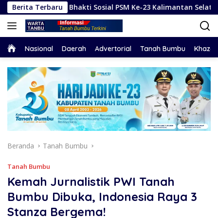
Langsung
rya Bhakti Sosial PSM Ke-23 Kalimantan Selatan
Berita Terbaru
Hada
ke
konten
Home
Nasional
Daerah
Advertorial
Tanah Bumbu
Khaza
Beranda
Tanah Bumbu
Tanah Bumbu
Kemah Jurnalistik PWI Tanah
Bumbu Dibuka, Indonesia Raya 3
Stanza Bergema!