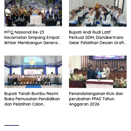
MTQ Nasional Ke-23
Bupati Andi Rudi Latif
Kecamatan Simpang Empat:
Perkuat SDM, Disnakertrans
Ikhtiar Membangun Generasi
Gelar Pelatihan Desain Grafis
Qur’ani
dan Barbershop
Bupati Tanah Bumbu Resmi
Penandatanganan KUA dan
Buka Pemusatan Pendidikan
perubahan PPAS Tahun
dan Pelatihan Calon
Anggaran 2026.
Paskibraka 2026