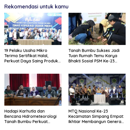
Rekomendasi untuk kamu
19 Pelaku Usaha Mikro
Tanah Bumbu Sukses Jadi
Terima Sertifikat Halal,
Tuan Rumah Temu Karya
Perkuat Daya Saing Produk
Bhakti Sosial PSM Ke-23
Lokal
Kalimantan Selatan
Hadapi Karhutla dan
MTQ Nasional Ke-23
Bencana Hidrometeorologi
Kecamatan Simpang Empat:
Tanah Bumbu Perkuat
Ikhtiar Membangun Generasi
Kesiapsiagaan
Qur’ani