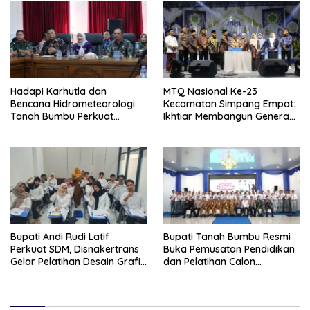
Hadapi Karhutla dan
MTQ Nasional Ke-23
Bencana Hidrometeorologi
Kecamatan Simpang Empat:
Tanah Bumbu Perkuat
Ikhtiar Membangun Generasi
Kesiapsiagaan
Qur’ani
Bupati Andi Rudi Latif
Bupati Tanah Bumbu Resmi
Perkuat SDM, Disnakertrans
Buka Pemusatan Pendidikan
Gelar Pelatihan Desain Grafis
dan Pelatihan Calon
dan Barbershop
Paskibraka 2026