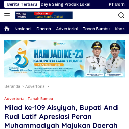
Langsung
uat Daya Saing Produk Lokal
Berita Terbaru
PT Borneo Indobara Inten
ke
konten
Home
Nasional
Daerah
Advertorial
Tanah Bumbu
Khaza
Beranda
Advertorial
Advertorial
,
Tanah Bumbu
Milad ke-109 Aisyiyah, Bupati Andi
Rudi Latif Apresiasi Peran
Muhammadiyah Majukan Daerah