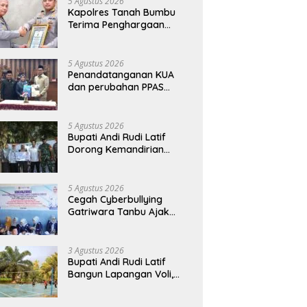
5 Agustus 2026
Kapolres Tanah Bumbu
Terima Penghargaan
Kapolri Predikat Prima
Pelayanan Publik
5 Agustus 2026
Penandatanganan KUA
dan perubahan PPAS
Tahun Anggaran 2026.
5 Agustus 2026
Bupati Andi Rudi Latif
Dorong Kemandirian
Warga Lewat Bantuan
Usaha Ekonomi Produktif
5 Agustus 2026
Cegah Cyberbullying
Gatriwara Tanbu Ajak
Pelajar Bijak Manfaatkan
Media Sosial
3 Agustus 2026
Bupati Andi Rudi Latif
Bangun Lapangan Voli,
Warga Madu Retno Lebih
Nyaman Berolahraga