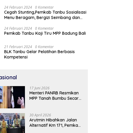
24 Februari 2024
0 Komentar
Cegah Stunting,Pemkab Tanbu Sosialisasi
Menu Beragam, Bergizi Seimbang dan
Aman (B2SA)
24 Februari 2024
0 Komentar
Pemkab Tanbu Kaji Tiru MPP Badung Bali
21 Februari 2024
0 Komentar
BLK Tanbu Gelar Pelatihan Berbasis
Kompetensi
asional
17 Juni 2026
Menteri PANRB Resmikan
MPP Tanah Bumbu Secara
Daring
30 April 2026
Arutmin Hibahkan Jalan
Alternatif Km 171, Pemkab
Tanah Bumbu Sambut