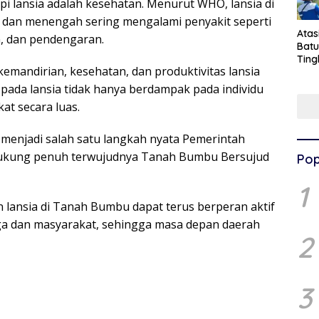
pi lansia adalah kesehatan. Menurut WHO, lansia di
 dan menengah sering mengalami penyakit seperti
Ata
n, dan pendengaran.
Batu
Ting
emandirian, kesehatan, dan produktivitas lansia
Pen
Pel
pada lansia tidak hanya berdampak pada individu
at secara luas.
 menjadi salah satu langkah nyata Pemerintah
kung penuh terwujudnya Tanah Bumbu Bersujud
Pop
1
n lansia di Tanah Bumbu dapat terus berperan aktif
ga dan masyarakat, sehingga masa depan daerah
2
3