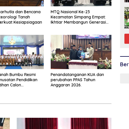
arhutla dan Bencana
MTQ Nasional Ke-23
eorologi Tanah
Kecamatan Simpang Empat:
erkuat Kesiapsiagaan
Ikhtiar Membangun Generasi
Qur’ani
Ber
Tanah Bumbu Resmi
Penandatanganan KUA dan
musatan Pendidikan
perubahan PPAS Tahun
tihan Calon
Anggaran 2026.
aka 2026