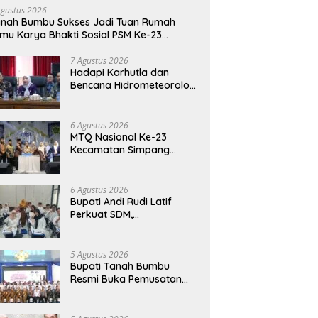
Agustus 2026
nah Bumbu Sukses Jadi Tuan Rumah
mu Karya Bhakti Sosial PSM Ke-23
limantan Selatan
7 Agustus 2026
Hadapi Karhutla dan
Bencana Hidrometeorologi
Tanah Bumbu Perkuat
Kesiapsiagaan
6 Agustus 2026
MTQ Nasional Ke-23
Kecamatan Simpang
Empat: Ikhtiar Membangun
Generasi Qur’ani
6 Agustus 2026
Bupati Andi Rudi Latif
Perkuat SDM,
Disnakertrans Gelar
Pelatihan Desain Grafis
dan Barbershop
5 Agustus 2026
Bupati Tanah Bumbu
Resmi Buka Pemusatan
Pendidikan dan Pelatihan
Calon Paskibraka 2026