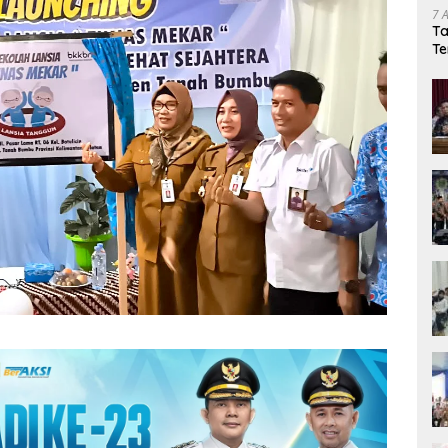
7 
Ta
Te
Ka