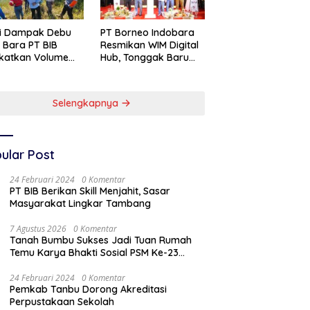
si Dampak Debu
PT Borneo Indobara
 Bara PT BIB
Resmikan WIM Digital
katkan Volume
Hub, Tonggak Baru
yiraman Area
Transformasi
abuhan
Teknologi
Penimbangan
Selengkapnya
Batubara
ular Post
24 Februari 2024
0 Komentar
PT BIB Berikan Skill Menjahit, Sasar
Masyarakat Lingkar Tambang
7 Agustus 2026
0 Komentar
Tanah Bumbu Sukses Jadi Tuan Rumah
Temu Karya Bhakti Sosial PSM Ke-23
Kalimantan Selatan
24 Februari 2024
0 Komentar
Pemkab Tanbu Dorong Akreditasi
Perpustakaan Sekolah