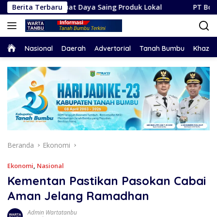
Langsung
 Perkuat Daya Saing Produk Lokal
Berita Terbaru
PT Borneo Indobara I
ke
konten
Home
Nasional
Daerah
Advertorial
Tanah Bumbu
Khaza
Beranda
Ekonomi
Ekonomi
,
Nasional
Kementan Pastikan Pasokan Cabai
Aman Jelang Ramadhan
Admin Wartatanbu