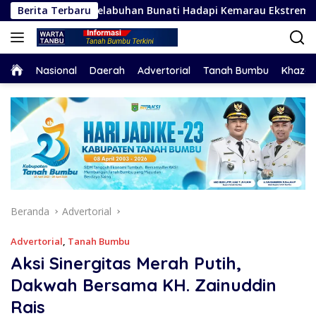
Langsung
 Debu Pelabuhan Bunati Hadapi Kemarau Ekstrem
Berita Terbaru
Tanah
ke
konten
Home
Nasional
Daerah
Advertorial
Tanah Bumbu
Khaza
Beranda
Advertorial
Advertorial
,
Tanah Bumbu
Aksi Sinergitas Merah Putih,
Dakwah Bersama KH. Zainuddin
Rais