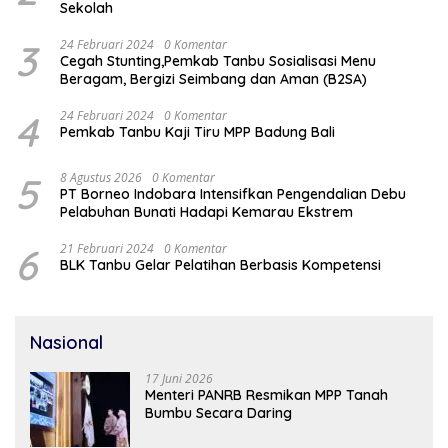
Sekolah
3
24 Februari 2024
0 Komentar
Cegah Stunting,Pemkab Tanbu Sosialisasi Menu
Beragam, Bergizi Seimbang dan Aman (B2SA)
4
24 Februari 2024
0 Komentar
Pemkab Tanbu Kaji Tiru MPP Badung Bali
5
8 Agustus 2026
0 Komentar
PT Borneo Indobara Intensifkan Pengendalian Debu
Pelabuhan Bunati Hadapi Kemarau Ekstrem
6
21 Februari 2024
0 Komentar
BLK Tanbu Gelar Pelatihan Berbasis Kompetensi
Nasional
17 Juni 2026
Menteri PANRB Resmikan MPP Tanah
Bumbu Secara Daring