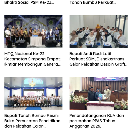
Bhakti Sosial PSM Ke-23
Tanah Bumbu Perkuat
Kalimantan Selatan
Kesiapsiagaan
MTQ Nasional Ke-23
Bupati Andi Rudi Latif
Kecamatan Simpang Empat:
Perkuat SDM, Disnakertrans
Ikhtiar Membangun Generasi
Gelar Pelatihan Desain Grafis
Qur’ani
dan Barbershop
Bupati Tanah Bumbu Resmi
Penandatanganan KUA dan
Buka Pemusatan Pendidikan
perubahan PPAS Tahun
dan Pelatihan Calon
Anggaran 2026.
Paskibraka 2026