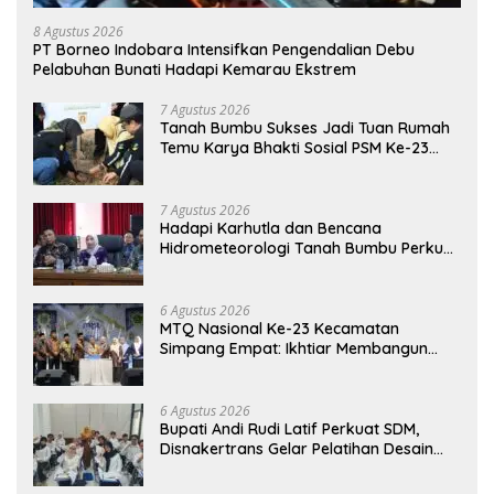
8 Agustus 2026
PT Borneo Indobara Intensifkan Pengendalian Debu
Pelabuhan Bunati Hadapi Kemarau Ekstrem
7 Agustus 2026
Tanah Bumbu Sukses Jadi Tuan Rumah
Temu Karya Bhakti Sosial PSM Ke-23
Kalimantan Selatan
7 Agustus 2026
Hadapi Karhutla dan Bencana
Hidrometeorologi Tanah Bumbu Perkuat
Kesiapsiagaan
6 Agustus 2026
MTQ Nasional Ke-23 Kecamatan
Simpang Empat: Ikhtiar Membangun
Generasi Qur’ani
6 Agustus 2026
Bupati Andi Rudi Latif Perkuat SDM,
Disnakertrans Gelar Pelatihan Desain
Grafis dan Barbershop