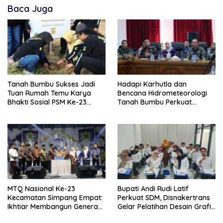
Baca Juga
Tanah Bumbu Sukses Jadi
Hadapi Karhutla dan
Tuan Rumah Temu Karya
Bencana Hidrometeorologi
Bhakti Sosial PSM Ke-23
Tanah Bumbu Perkuat
Kalimantan Selatan
Kesiapsiagaan
MTQ Nasional Ke-23
Bupati Andi Rudi Latif
Kecamatan Simpang Empat:
Perkuat SDM, Disnakertrans
Ikhtiar Membangun Generasi
Gelar Pelatihan Desain Grafis
Qur’ani
dan Barbershop