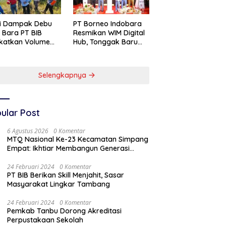
si Dampak Debu
PT Borneo Indobara
 Bara PT BIB
Resmikan WIM Digital
katkan Volume
Hub, Tonggak Baru
yiraman Area
Transformasi
abuhan
Teknologi
Penimbangan
Selengkapnya
Batubara
ular Post
6 Agustus 2026
0 Komentar
MTQ Nasional Ke-23 Kecamatan Simpang
Empat: Ikhtiar Membangun Generasi
Qur’ani
24 Februari 2024
0 Komentar
PT BIB Berikan Skill Menjahit, Sasar
Masyarakat Lingkar Tambang
24 Februari 2024
0 Komentar
Pemkab Tanbu Dorong Akreditasi
Perpustakaan Sekolah