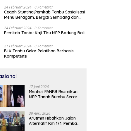
24 Februari 2024
0 Komentar
Cegah Stunting,Pemkab Tanbu Sosialisasi
Menu Beragam, Bergizi Seimbang dan
Aman (B2SA)
24 Februari 2024
0 Komentar
Pemkab Tanbu Kaji Tiru MPP Badung Bali
21 Februari 2024
0 Komentar
BLK Tanbu Gelar Pelatihan Berbasis
Kompetensi
asional
17 Juni 2026
Menteri PANRB Resmikan
MPP Tanah Bumbu Secara
Daring
30 April 2026
Arutmin Hibahkan Jalan
Alternatif Km 171, Pemkab
Tanah Bumbu Sambut