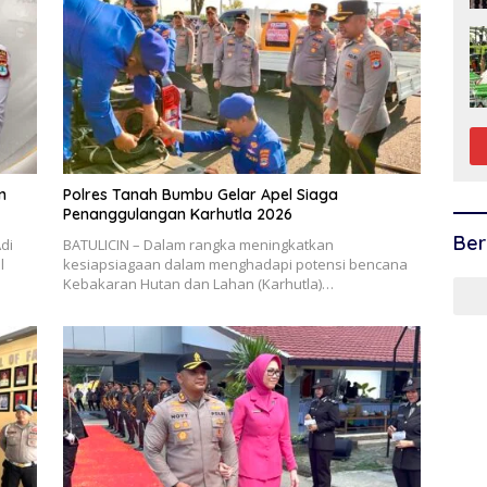
n
Polres Tanah Bumbu Gelar Apel Siaga
Penanggulangan Karhutla 2026
Ber
di
BATULICIN – Dalam rangka meningkatkan
l
kesiapsiagaan dalam menghadapi potensi bencana
Kebakaran Hutan dan Lahan (Karhutla)…