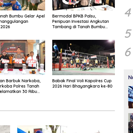
4
anah Bumbu Gelar Apel
Bermodal BPKB Palsu,
enanggulangan
Penipuan Investasi Angkutan
 2026
Tambang di Tanah Bumbu
5
Senilai Rp21,7 Miliar
6
N
an Barbuk Narkoba,
Babak Final Voli Kapolres Cup
rkoba Polres Tanah
2026 Hari Bhayangkara ke-80
elamatkan 30 Ribu