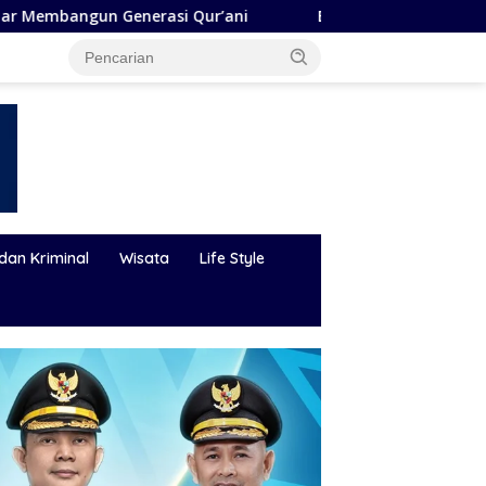
r’ani
Bupati Andi Rudi Latif Perkuat SDM, Disnakertran
dan Kriminal
Wisata
Life Style