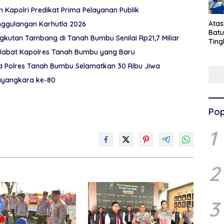
Kapolri Predikat Prima Pelayanan Publik
Ata
nggulangan Karhutla 2026
Batu
Bermodal BPKB Palsu, Penipuan Investasi Angkutan Tambang di Tanah Bumbu Senilai Rp21,7 Miliar
Ting
Pen
 Jabat Kapolres Tanah Bumbu yang Baru
Pel
 Polres Tanah Bumbu Selamatkan 30 Ribu Jiwa
hayangkara ke-80
Pop
1
2
3