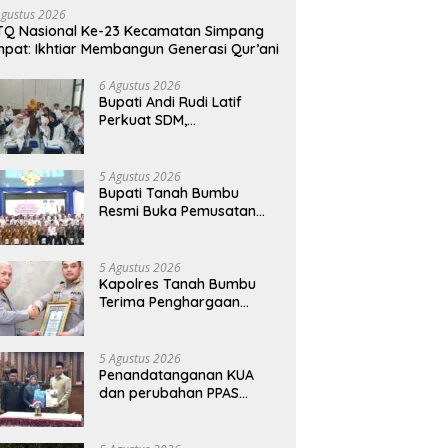
Agustus 2026
Q Nasional Ke-23 Kecamatan Simpang
pat: Ikhtiar Membangun Generasi Qur’ani
6 Agustus 2026
Bupati Andi Rudi Latif
Perkuat SDM,
Disnakertrans Gelar
Pelatihan Desain Grafis
dan Barbershop
5 Agustus 2026
Bupati Tanah Bumbu
Resmi Buka Pemusatan
Pendidikan dan Pelatihan
Calon Paskibraka 2026
5 Agustus 2026
Kapolres Tanah Bumbu
Terima Penghargaan
Kapolri Predikat Prima
Pelayanan Publik
5 Agustus 2026
Penandatanganan KUA
dan perubahan PPAS
Tahun Anggaran 2026.