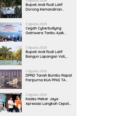
5 Agustus 2026
Bupati Andi Rudi Latif
Dorong Kemandirian
Warga Lewat Bantuan
Usaha Ekonomi Produktif
5 Agustus 2026
Cegah Cyberbullying
Gatriwara Tanbu Ajak
Pelajar Bijak Manfaatkan
Media Sosial
3 Agustus 2026
Bupati Andi Rudi Latif
Bangun Lapangan Voli,
Warga Madu Retno Lebih
Nyaman Berolahraga
2 Agustus 2026
DPRD Tanah Bumbu Rapat
Paripurna KUA PPAS TA
2026
2 Agustus 2026
Kades Mekar Jaya
Apresiasi Langkah Cepat
PT BIB Tangani Dampak
Debu Batubara