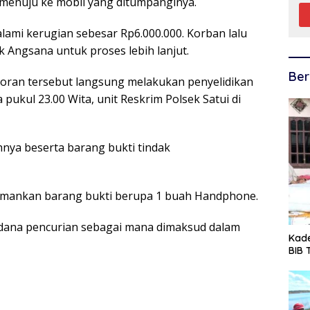
 menuju ke mobil yang ditumpanginya.
lami kerugian sebesar Rp6.000.000. Korban lalu
k Angsana untuk proses lebih lanjut.
Ber
oran tersebut langsung melakukan penyelidikan
 pukul 23.00 Wita, unit Reskrim Polsek Satui di
nya beserta barang bukti tindak
gamankan barang bukti berupa
1 buah Handphone.
idana pencurian sebagai mana dimaksud dalam
Kade
BIB