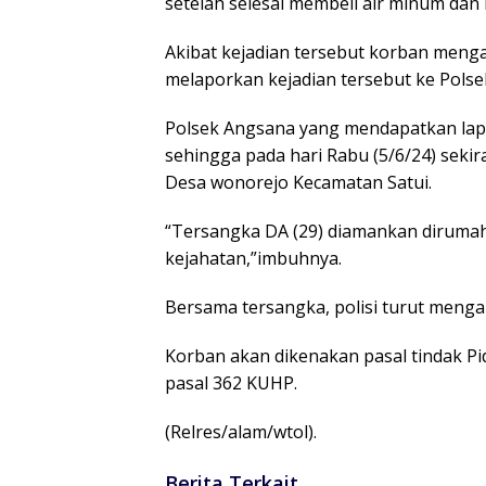
setelah selesai membeli air minum dan
Akibat kejadian tersebut korban menga
melaporkan kejadian tersebut ke Polse
Polsek Angsana yang mendapatkan lap
sehingga pada hari Rabu (5/6/24) sekira
Desa wonorejo Kecamatan Satui.
“Tersangka DA (29) diamankan dirumah
kejahatan,”imbuhnya.
Bersama tersangka, polisi turut men
Korban akan dikenakan pasal tindak P
pasal 362 KUHP.
(Relres/alam/wtol).
Berita Terkait