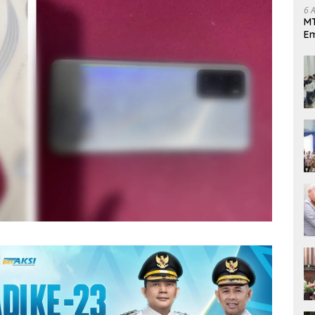
6 
MT
Em