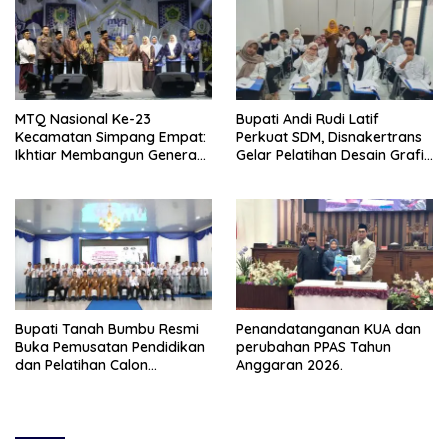
MTQ Nasional Ke-23
Bupati Andi Rudi Latif
Kecamatan Simpang Empat:
Perkuat SDM, Disnakertrans
Ikhtiar Membangun Generasi
Gelar Pelatihan Desain Grafis
Qur’ani
dan Barbershop
Bupati Tanah Bumbu Resmi
Penandatanganan KUA dan
Buka Pemusatan Pendidikan
perubahan PPAS Tahun
dan Pelatihan Calon
Anggaran 2026.
Paskibraka 2026