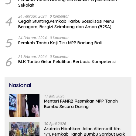
Sekolah
4
24 Februari 2024
0 Komentar
Cegah Stunting,Pemkab Tanbu Sosialisasi Menu
Beragam, Bergizi Seimbang dan Aman (B2SA)
5
24 Februari 2024
0 Komentar
Pemkab Tanbu Kaji Tiru MPP Badung Bali
6
21 Februari 2024
0 Komentar
BLK Tanbu Gelar Pelatihan Berbasis Kompetensi
Nasional
17 Juni 2026
Menteri PANRB Resmikan MPP Tanah
Bumbu Secara Daring
30 April 2026
Arutmin Hibahkan Jalan Alternatif Km
171, Pemkab Tanah Bumbu Sambut Baik