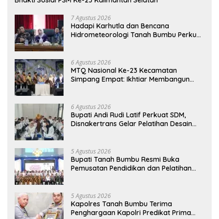
Bhakti Sosial PSM Ke-23 Kalimantan Selatan
7 Agustus 2026
Hadapi Karhutla dan Bencana
Hidrometeorologi Tanah Bumbu Perkuat
Kesiapsiagaan
6 Agustus 2026
MTQ Nasional Ke-23 Kecamatan
Simpang Empat: Ikhtiar Membangun
Generasi Qur’ani
6 Agustus 2026
Bupati Andi Rudi Latif Perkuat SDM,
Disnakertrans Gelar Pelatihan Desain
Grafis dan Barbershop
5 Agustus 2026
Bupati Tanah Bumbu Resmi Buka
Pemusatan Pendidikan dan Pelatihan
Calon Paskibraka 2026
5 Agustus 2026
Kapolres Tanah Bumbu Terima
Penghargaan Kapolri Predikat Prima