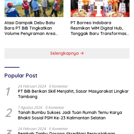
Atasi Dampak Debu Batu
PT Borneo Indobara
Bara PT BIB Tingkatkan
Resmikan WIM Digital Hub,
Volume Penyiraman Area
Tonggak Baru Transformasi
Pelabuhan
Teknologi Penimbangan
Batubara
Selengkapnya
Popular Post
1
24 Februari 2024
0 Komentar
PT BIB Berikan Skill Menjahit, Sasar Masyarakat Lingkar
Tambang
2
7 Agustus 2026
0 Komentar
Tanah Bumbu Sukses Jadi Tuan Rumah Temu Karya
Bhakti Sosial PSM Ke-23 Kalimantan Selatan
3
24 Februari 2024
0 Komentar
Pemkab Tanbu Dorong Akreditasi Perpustakaan