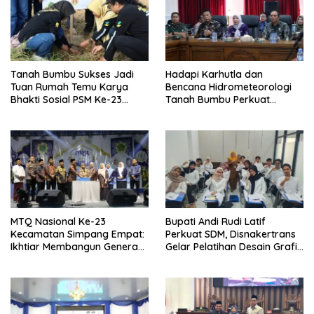
Tanah Bumbu Sukses Jadi
Hadapi Karhutla dan
Tuan Rumah Temu Karya
Bencana Hidrometeorologi
Bhakti Sosial PSM Ke-23
Tanah Bumbu Perkuat
Kalimantan Selatan
Kesiapsiagaan
MTQ Nasional Ke-23
Bupati Andi Rudi Latif
Kecamatan Simpang Empat:
Perkuat SDM, Disnakertrans
Ikhtiar Membangun Generasi
Gelar Pelatihan Desain Grafis
Qur’ani
dan Barbershop