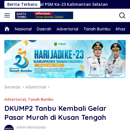
Langsung
Sosial PSM Ke-23 Kalimantan Selatan
Berita Terbaru
Hadapi Karhutla
ke
konten
Home
Nasional
Daerah
Advertorial
Tanah Bumbu
Khaza
Beranda
Advertorial
Advertorial
,
Tanah Bumbu
DKUMP2 Tanbu Kembali Gelar
Pasar Murah di Kusan Tengah
Admin Wartatanbu