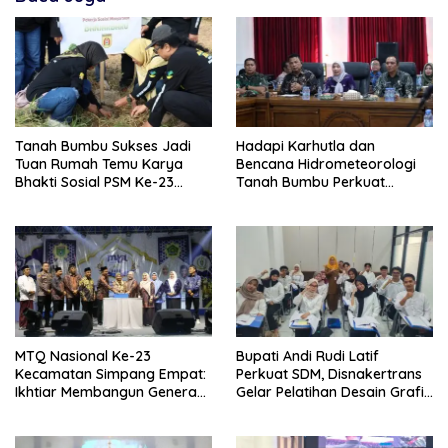
Tanah Bumbu Sukses Jadi
Hadapi Karhutla dan
Tuan Rumah Temu Karya
Bencana Hidrometeorologi
Bhakti Sosial PSM Ke-23
Tanah Bumbu Perkuat
Kalimantan Selatan
Kesiapsiagaan
MTQ Nasional Ke-23
Bupati Andi Rudi Latif
Kecamatan Simpang Empat:
Perkuat SDM, Disnakertrans
Ikhtiar Membangun Generasi
Gelar Pelatihan Desain Grafis
Qur’ani
dan Barbershop