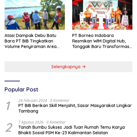
Atasi Dampak Debu Batu
PT Borneo Indobara
Bara PT BIB Tingkatkan
Resmikan WIM Digital Hub,
Volume Penyiraman Area
Tonggak Baru Transformasi
Pelabuhan
Teknologi Penimbangan
Batubara
Selengkapnya
Popular Post
1
24 Februari 2024
0 Komentar
PT BIB Berikan Skill Menjahit, Sasar Masyarakat Lingkar
Tambang
2
7 Agustus 2026
0 Komentar
Tanah Bumbu Sukses Jadi Tuan Rumah Temu Karya
Bhakti Sosial PSM Ke-23 Kalimantan Selatan