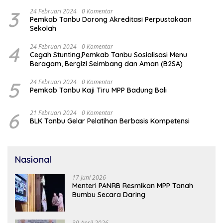
3
24 Februari 2024
0 Komentar
Pemkab Tanbu Dorong Akreditasi Perpustakaan
Sekolah
4
24 Februari 2024
0 Komentar
Cegah Stunting,Pemkab Tanbu Sosialisasi Menu
Beragam, Bergizi Seimbang dan Aman (B2SA)
5
24 Februari 2024
0 Komentar
Pemkab Tanbu Kaji Tiru MPP Badung Bali
6
21 Februari 2024
0 Komentar
BLK Tanbu Gelar Pelatihan Berbasis Kompetensi
Nasional
17 Juni 2026
Menteri PANRB Resmikan MPP Tanah
Bumbu Secara Daring
30 April 2026