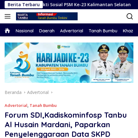
Langsung
akti Sosial PSM Ke-23 Kalimantan Selatan
Berita Terbaru
Hadapi Ka
ke
konten
Home
Nasional
Daerah
Advertorial
Tanah Bumbu
Khaza
Beranda
Advertorial
Advertorial
,
Tanah Bumbu
Forum SDI,Kadiskominfosp Tanbu
Al Husain Mardani, Paparkan
Penyelenggaraan Data SKPD