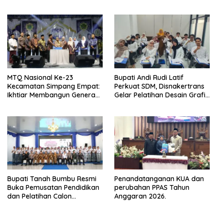
Kalimantan Selatan
Kesiapsiagaan
MTQ Nasional Ke-23
Bupati Andi Rudi Latif
Kecamatan Simpang Empat:
Perkuat SDM, Disnakertrans
Ikhtiar Membangun Generasi
Gelar Pelatihan Desain Grafis
Qur’ani
dan Barbershop
Bupati Tanah Bumbu Resmi
Penandatanganan KUA dan
Buka Pemusatan Pendidikan
perubahan PPAS Tahun
dan Pelatihan Calon
Anggaran 2026.
Paskibraka 2026