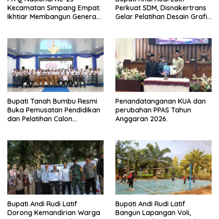
Kecamatan Simpang Empat:
Perkuat SDM, Disnakertrans
Ikhtiar Membangun Generasi
Gelar Pelatihan Desain Grafis
Qur’ani
dan Barbershop
Bupati Tanah Bumbu Resmi
Penandatanganan KUA dan
Buka Pemusatan Pendidikan
perubahan PPAS Tahun
dan Pelatihan Calon
Anggaran 2026.
Paskibraka 2026
Bupati Andi Rudi Latif
Bupati Andi Rudi Latif
Dorong Kemandirian Warga
Bangun Lapangan Voli,