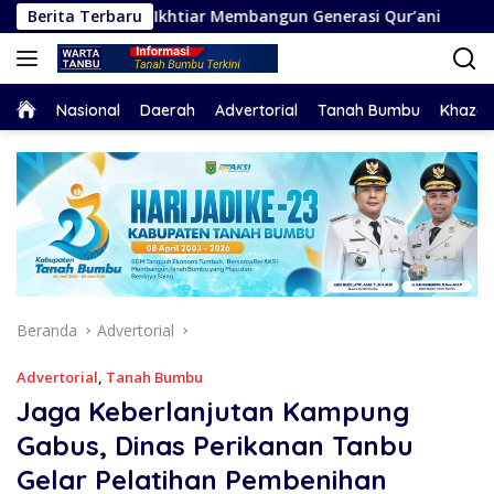
Langsung
at: Ikhtiar Membangun Generasi Qur’ani
Berita Terbaru
Bupati Andi 
ke
konten
Home
Nasional
Daerah
Advertorial
Tanah Bumbu
Khaza
Beranda
Advertorial
Advertorial
,
Tanah Bumbu
Jaga Keberlanjutan Kampung
Gabus, Dinas Perikanan Tanbu
Gelar Pelatihan Pembenihan