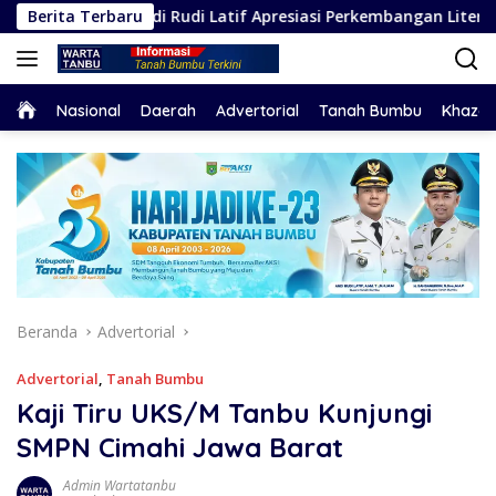
Langsung
Andi Rudi Latif Apresiasi Perkembangan Literasi di Bumi Bersuj
Berita Terbaru
ke
konten
Home
Nasional
Daerah
Advertorial
Tanah Bumbu
Khaza
Beranda
Advertorial
Advertorial
,
Tanah Bumbu
Kaji Tiru UKS/M Tanbu Kunjungi
SMPN Cimahi Jawa Barat
Admin Wartatanbu