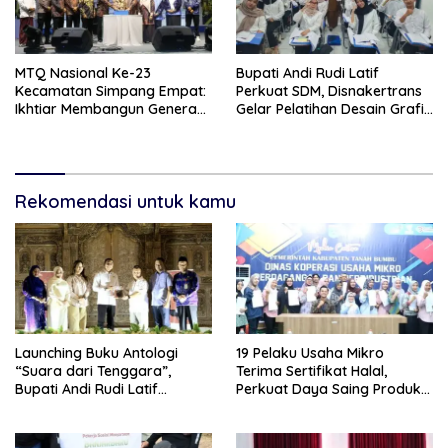
MTQ Nasional Ke-23
Bupati Andi Rudi Latif
Kecamatan Simpang Empat:
Perkuat SDM, Disnakertrans
Ikhtiar Membangun Generasi
Gelar Pelatihan Desain Grafis
Qur’ani
dan Barbershop
Rekomendasi untuk kamu
Launching Buku Antologi
19 Pelaku Usaha Mikro
“Suara dari Tenggara”,
Terima Sertifikat Halal,
Bupati Andi Rudi Latif
Perkuat Daya Saing Produk
Apresiasi Perkembangan
Lokal
Literasi di Bumi Bersujud