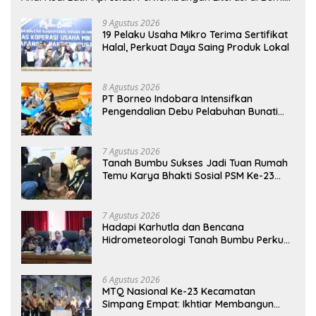
Bersujud
9 Agustus 2026
19 Pelaku Usaha Mikro Terima Sertifikat
Halal, Perkuat Daya Saing Produk Lokal
8 Agustus 2026
PT Borneo Indobara Intensifkan
Pengendalian Debu Pelabuhan Bunati
Hadapi Kemarau Ekstrem
7 Agustus 2026
Tanah Bumbu Sukses Jadi Tuan Rumah
Temu Karya Bhakti Sosial PSM Ke-23
Kalimantan Selatan
7 Agustus 2026
Hadapi Karhutla dan Bencana
Hidrometeorologi Tanah Bumbu Perkuat
Kesiapsiagaan
6 Agustus 2026
MTQ Nasional Ke-23 Kecamatan
Simpang Empat: Ikhtiar Membangun