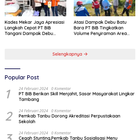
Kades Mekar Jaya Apresiasi
Atasi Dampak Debu Batu
Langkah Cepat PT BIB
Bara PT BIB Tingkatkan
Tangani Dampak Debu
Volume Penyiraman Area
Batubara
Pelabuhan
Selengkapnya
Popular Post
1
24 Februari 2024
0 Komentar
PT BIB Berikan Skill Menjahit, Sasar Masyarakat Lingkar
Tambang
2
24 Februari 2024
0 Komentar
Pemkab Tanbu Dorong Akreditasi Perpustakaan
Sekolah
3
24 Februari 2024
0 Komentar
Cegah Stunting,Pemkab Tanbu Sosialisasi Menu