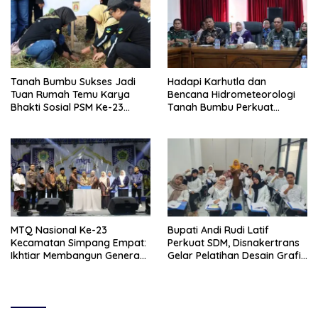
Tanah Bumbu Sukses Jadi
Hadapi Karhutla dan
Tuan Rumah Temu Karya
Bencana Hidrometeorologi
Bhakti Sosial PSM Ke-23
Tanah Bumbu Perkuat
Kalimantan Selatan
Kesiapsiagaan
MTQ Nasional Ke-23
Bupati Andi Rudi Latif
Kecamatan Simpang Empat:
Perkuat SDM, Disnakertrans
Ikhtiar Membangun Generasi
Gelar Pelatihan Desain Grafis
Qur’ani
dan Barbershop