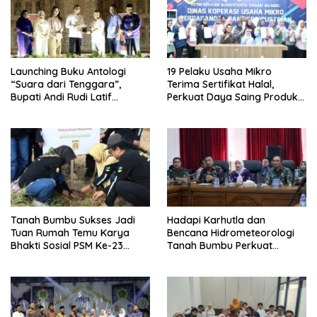
Launching Buku Antologi
19 Pelaku Usaha Mikro
“Suara dari Tenggara”,
Terima Sertifikat Halal,
Bupati Andi Rudi Latif
Perkuat Daya Saing Produk
Apresiasi Perkembangan
Lokal
Literasi di Bumi Bersujud
Tanah Bumbu Sukses Jadi
Hadapi Karhutla dan
Tuan Rumah Temu Karya
Bencana Hidrometeorologi
Bhakti Sosial PSM Ke-23
Tanah Bumbu Perkuat
Kalimantan Selatan
Kesiapsiagaan