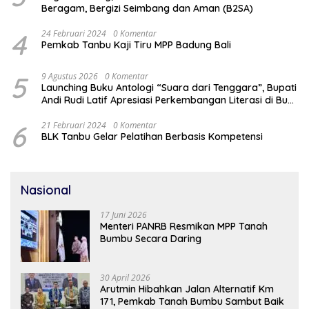
Beragam, Bergizi Seimbang dan Aman (B2SA)
4
24 Februari 2024
0 Komentar
Pemkab Tanbu Kaji Tiru MPP Badung Bali
5
9 Agustus 2026
0 Komentar
Launching Buku Antologi “Suara dari Tenggara”, Bupati
Andi Rudi Latif Apresiasi Perkembangan Literasi di Bumi
Bersujud
6
21 Februari 2024
0 Komentar
BLK Tanbu Gelar Pelatihan Berbasis Kompetensi
Nasional
17 Juni 2026
Menteri PANRB Resmikan MPP Tanah
Bumbu Secara Daring
30 April 2026
Arutmin Hibahkan Jalan Alternatif Km
171, Pemkab Tanah Bumbu Sambut Baik