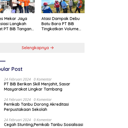
es Mekar Jaya
Atasi Dampak Debu
siasi Langkah
Batu Bara PT BIB
t PT BIB Tangani
Tingkatkan Volume
pak Debu
Penyiraman Area
ubara
Pelabuhan
Selengkapnya
ular Post
24 Februari 2024
0 Komentar
PT BIB Berikan Skill Menjahit, Sasar
Masyarakat Lingkar Tambang
24 Februari 2024
0 Komentar
Pemkab Tanbu Dorong Akreditasi
Perpustakaan Sekolah
24 Februari 2024
0 Komentar
Cegah Stunting,Pemkab Tanbu Sosialisasi