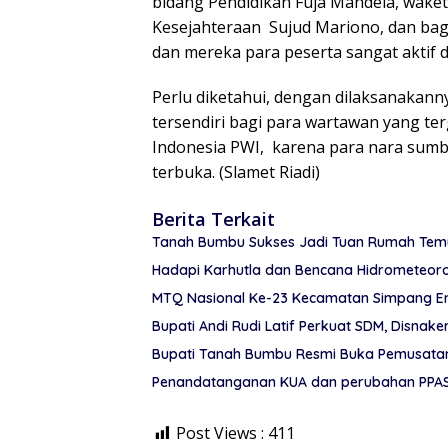
bidang Pendidikan Fuja Mandela, wake
Kesejahteraan Sujud Mariono, dan bagi
dan mereka para peserta sangat aktif
Perlu diketahui, dengan dilaksanakann
tersendiri bagi para wartawan yang ter
Indonesia PWI, karena para nara sumb
terbuka. (Slamet Riadi)
Berita Terkait
Tanah Bumbu Sukses Jadi Tuan Rumah Temu 
Hadapi Karhutla dan Bencana Hidrometeor
MTQ Nasional Ke-23 Kecamatan Simpang Em
Bupati Andi Rudi Latif Perkuat SDM, Disnake
Bupati Tanah Bumbu Resmi Buka Pemusatan 
Penandatanganan KUA dan perubahan PPAS
Post Views :
411