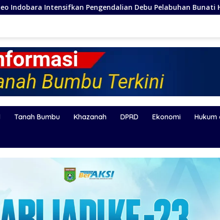
gendalian Debu Pelabuhan Bunati Hadapi Kemarau Ekstrem
l
Tanah Bumbu
Khazanah
DPRD
Ekonomi
Hukum 