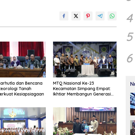
4
5
6
N
arhutla dan Bencana
MTQ Nasional Ke-23
eorologi Tanah
Kecamatan Simpang Empat:
erkuat Kesiapsiagaan
Ikhtiar Membangun Generasi
Qur’ani