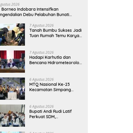
Agustus 2026
 Borneo Indobara Intensifkan
ngendalian Debu Pelabuhan Bunati
adapi Kemarau Ekstrem
7 Agustus 2026
Tanah Bumbu Sukses Jadi
Tuan Rumah Temu Karya
Bhakti Sosial PSM Ke-23
Kalimantan Selatan
7 Agustus 2026
Hadapi Karhutla dan
Bencana Hidrometeorologi
Tanah Bumbu Perkuat
Kesiapsiagaan
6 Agustus 2026
MTQ Nasional Ke-23
Kecamatan Simpang
Empat: Ikhtiar Membangun
Generasi Qur’ani
6 Agustus 2026
Bupati Andi Rudi Latif
Perkuat SDM,
Disnakertrans Gelar
Pelatihan Desain Grafis
dan Barbershop