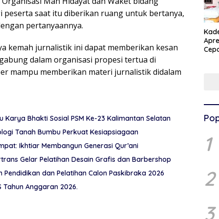
t Organisasi Man Hidayat dan Waket bidang
 peserta saat itu diberikan ruang untuk bertanya,
 dengan pertanyaannya.
Kad
Apre
ya kemah jurnalistik ini dapat memberikan kesan
Cepa
Dam
gabung dalam organisasi propesi tertua di
Bat
er mampu memberikan materi jurnalistik didalam
Pop
Karya Bhakti Sosial PSM Ke-23 Kalimantan Selatan
ologi Tanah Bumbu Perkuat Kesiapsiagaan
1
pat: Ikhtiar Membangun Generasi Qur’ani
rtrans Gelar Pelatihan Desain Grafis dan Barbershop
2
Pendidikan dan Pelatihan Calon Paskibraka 2026
 Tahun Anggaran 2026.
3