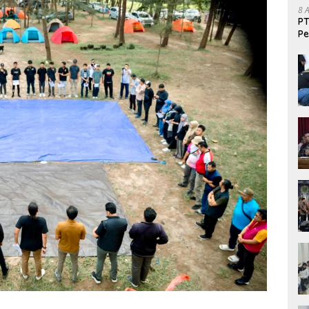
8 
PT
Pe
H