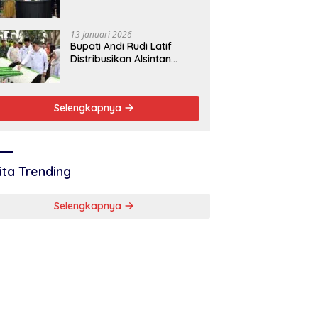
Tanah Bumbu Sambut
Baik
13 Januari 2026
Bupati Andi Rudi Latif
Distribusikan Alsintan
Dukung Swasembada
Pangan Nasional
Selengkapnya
ita Trending
Selengkapnya