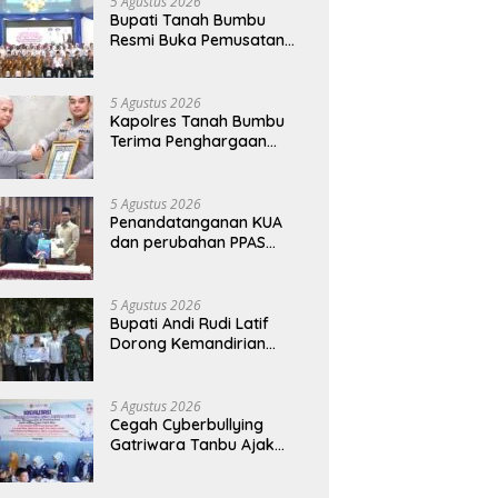
5 Agustus 2026
Bupati Tanah Bumbu
Resmi Buka Pemusatan
Pendidikan dan Pelatihan
Calon Paskibraka 2026
5 Agustus 2026
Kapolres Tanah Bumbu
Terima Penghargaan
Kapolri Predikat Prima
Pelayanan Publik
5 Agustus 2026
Penandatanganan KUA
dan perubahan PPAS
Tahun Anggaran 2026.
5 Agustus 2026
Bupati Andi Rudi Latif
Dorong Kemandirian
Warga Lewat Bantuan
Usaha Ekonomi Produktif
5 Agustus 2026
Cegah Cyberbullying
Gatriwara Tanbu Ajak
Pelajar Bijak Manfaatkan
Media Sosial