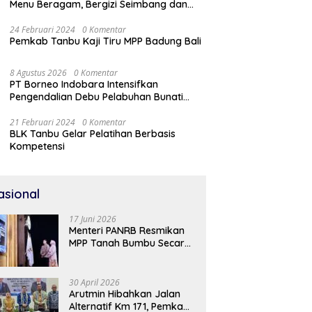
Menu Beragam, Bergizi Seimbang dan
Aman (B2SA)
24 Februari 2024
0 Komentar
Pemkab Tanbu Kaji Tiru MPP Badung Bali
8 Agustus 2026
0 Komentar
PT Borneo Indobara Intensifkan
Pengendalian Debu Pelabuhan Bunati
Hadapi Kemarau Ekstrem
21 Februari 2024
0 Komentar
BLK Tanbu Gelar Pelatihan Berbasis
Kompetensi
asional
17 Juni 2026
Menteri PANRB Resmikan
MPP Tanah Bumbu Secara
Daring
30 April 2026
Arutmin Hibahkan Jalan
Alternatif Km 171, Pemkab