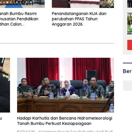
Tanah Bumbu Resmi
Penandatanganan KUA dan
musatan Pendidikan
perubahan PPAS Tahun
tihan Calon
Anggaran 2026.
aka 2026
Ber
u
Hadapi Karhutla dan Bencana Hidrometeorologi
Tanah Bumbu Perkuat Kesiapsiagaan
BATULICIN – Komitmen Bupati Tanah Bumbu Andi Rudi