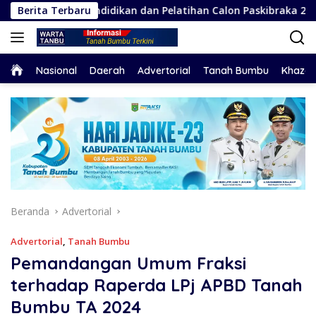
Langsung
 Pendidikan dan Pelatihan Calon Paskibraka 2026
Berita Terbaru
Kap
ke
konten
Home
Nasional
Daerah
Advertorial
Tanah Bumbu
Khaza
Beranda
Advertorial
Advertorial
,
Tanah Bumbu
Pemandangan Umum Fraksi
terhadap Raperda LPj APBD Tanah
Bumbu TA 2024