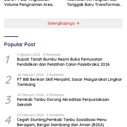
Volume Penyiraman Area
Tonggak Baru Transformasi
Pelabuhan
Teknologi Penimbangan
Batubara
Selengkapnya
Popular Post
1
5 Agustus 2026
0 Komentar
Bupati Tanah Bumbu Resmi Buka Pemusatan
Pendidikan dan Pelatihan Calon Paskibraka 2026
2
24 Februari 2024
0 Komentar
PT BIB Berikan Skill Menjahit, Sasar Masyarakat Lingkar
Tambang
3
24 Februari 2024
0 Komentar
Pemkab Tanbu Dorong Akreditasi Perpustakaan
Sekolah
4
24 Februari 2024
0 Komentar
Cegah Stunting,Pemkab Tanbu Sosialisasi Menu
Beragam, Bergizi Seimbang dan Aman (B2SA)