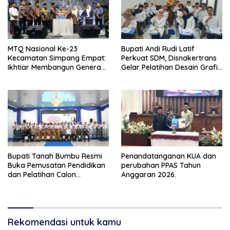
MTQ Nasional Ke-23
Bupati Andi Rudi Latif
Kecamatan Simpang Empat:
Perkuat SDM, Disnakertrans
Ikhtiar Membangun Generasi
Gelar Pelatihan Desain Grafis
Qur’ani
dan Barbershop
Bupati Tanah Bumbu Resmi
Penandatanganan KUA dan
Buka Pemusatan Pendidikan
perubahan PPAS Tahun
dan Pelatihan Calon
Anggaran 2026.
Paskibraka 2026
Rekomendasi untuk kamu