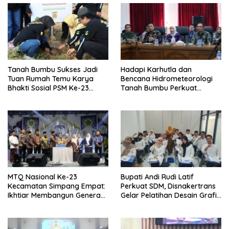
Tanah Bumbu Sukses Jadi
Hadapi Karhutla dan
Tuan Rumah Temu Karya
Bencana Hidrometeorologi
Bhakti Sosial PSM Ke-23
Tanah Bumbu Perkuat
Kalimantan Selatan
Kesiapsiagaan
MTQ Nasional Ke-23
Bupati Andi Rudi Latif
Kecamatan Simpang Empat:
Perkuat SDM, Disnakertrans
Ikhtiar Membangun Generasi
Gelar Pelatihan Desain Grafis
Qur’ani
dan Barbershop