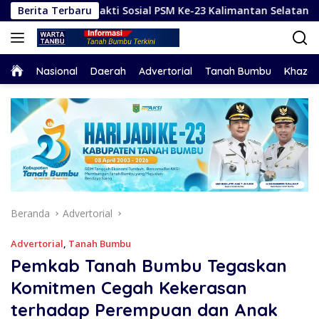
Langsung
ya Bhakti Sosial PSM Ke-23 Kalimantan Selatan
Berita Terbaru
Hada
ke
konten
Home
Nasional
Daerah
Advertorial
Tanah Bumbu
Khaza
Beranda
Advertorial
Advertorial
,
Tanah Bumbu
Pemkab Tanah Bumbu Tegaskan
Komitmen Cegah Kekerasan
terhadap Perempuan dan Anak