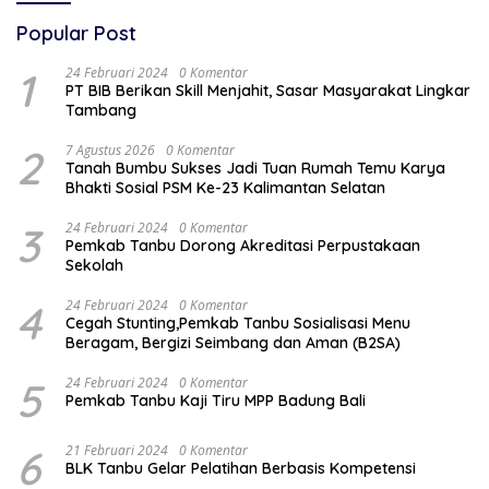
Popular Post
1
24 Februari 2024
0 Komentar
PT BIB Berikan Skill Menjahit, Sasar Masyarakat Lingkar
Tambang
2
7 Agustus 2026
0 Komentar
Tanah Bumbu Sukses Jadi Tuan Rumah Temu Karya
Bhakti Sosial PSM Ke-23 Kalimantan Selatan
3
24 Februari 2024
0 Komentar
Pemkab Tanbu Dorong Akreditasi Perpustakaan
Sekolah
4
24 Februari 2024
0 Komentar
Cegah Stunting,Pemkab Tanbu Sosialisasi Menu
Beragam, Bergizi Seimbang dan Aman (B2SA)
5
24 Februari 2024
0 Komentar
Pemkab Tanbu Kaji Tiru MPP Badung Bali
6
21 Februari 2024
0 Komentar
BLK Tanbu Gelar Pelatihan Berbasis Kompetensi