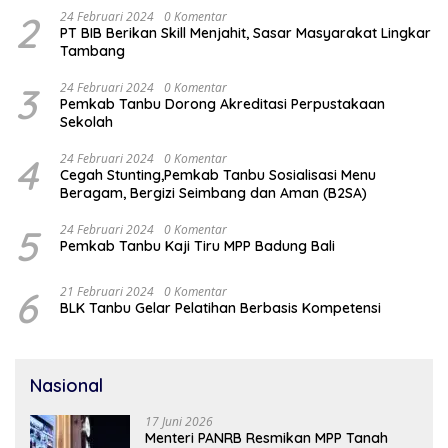
2
24 Februari 2024
0 Komentar
PT BIB Berikan Skill Menjahit, Sasar Masyarakat Lingkar
Tambang
3
24 Februari 2024
0 Komentar
Pemkab Tanbu Dorong Akreditasi Perpustakaan
Sekolah
4
24 Februari 2024
0 Komentar
Cegah Stunting,Pemkab Tanbu Sosialisasi Menu
Beragam, Bergizi Seimbang dan Aman (B2SA)
5
24 Februari 2024
0 Komentar
Pemkab Tanbu Kaji Tiru MPP Badung Bali
6
21 Februari 2024
0 Komentar
BLK Tanbu Gelar Pelatihan Berbasis Kompetensi
Nasional
17 Juni 2026
Menteri PANRB Resmikan MPP Tanah