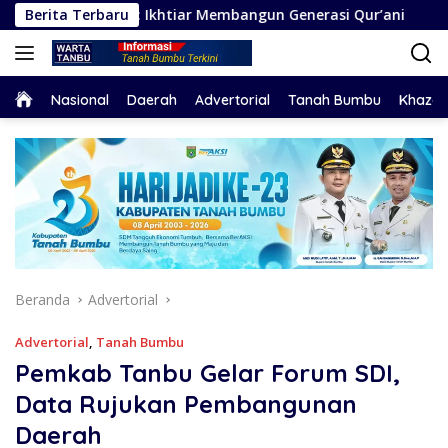
Langsung
pat: Ikhtiar Membangun Generasi Qur’ani
Berita Terbaru
Bupati Andi
ke
konten
Home
Nasional
Daerah
Advertorial
Tanah Bumbu
Khaza
Beranda
Advertorial
Advertorial
,
Tanah Bumbu
Pemkab Tanbu Gelar Forum SDI,
Data Rujukan Pembangunan
Daerah