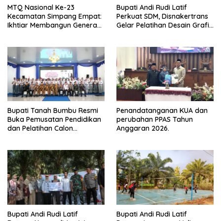
MTQ Nasional Ke-23
Bupati Andi Rudi Latif
Kecamatan Simpang Empat:
Perkuat SDM, Disnakertrans
Ikhtiar Membangun Generasi
Gelar Pelatihan Desain Grafis
Qur’ani
dan Barbershop
Bupati Tanah Bumbu Resmi
Penandatanganan KUA dan
Buka Pemusatan Pendidikan
perubahan PPAS Tahun
dan Pelatihan Calon
Anggaran 2026.
Paskibraka 2026
Bupati Andi Rudi Latif
Bupati Andi Rudi Latif