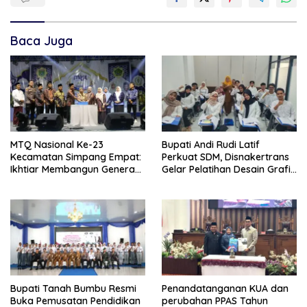
Baca Juga
MTQ Nasional Ke-23
Bupati Andi Rudi Latif
Kecamatan Simpang Empat:
Perkuat SDM, Disnakertrans
Ikhtiar Membangun Generasi
Gelar Pelatihan Desain Grafis
Qur’ani
dan Barbershop
Bupati Tanah Bumbu Resmi
Penandatanganan KUA dan
Buka Pemusatan Pendidikan
perubahan PPAS Tahun