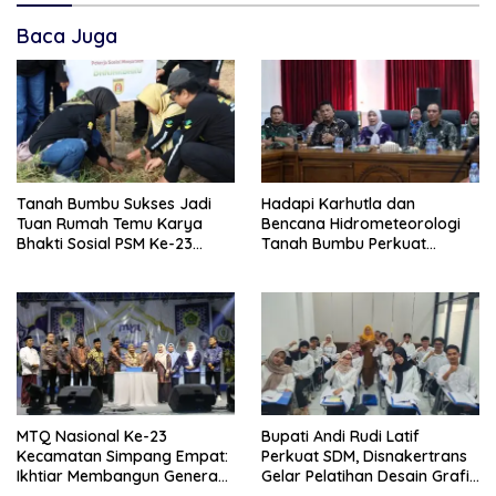
Baca Juga
Tanah Bumbu Sukses Jadi
Hadapi Karhutla dan
Tuan Rumah Temu Karya
Bencana Hidrometeorologi
Bhakti Sosial PSM Ke-23
Tanah Bumbu Perkuat
Kalimantan Selatan
Kesiapsiagaan
MTQ Nasional Ke-23
Bupati Andi Rudi Latif
Kecamatan Simpang Empat:
Perkuat SDM, Disnakertrans
Ikhtiar Membangun Generasi
Gelar Pelatihan Desain Grafis
Qur’ani
dan Barbershop