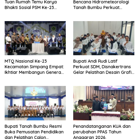
Tuan Rumah Temu Karya
Bencana Hidrometeorologi
Bhakti Sosial PSM Ke-23
Tanah Bumbu Perkuat
Kalimantan Selatan
Kesiapsiagaan
MTQ Nasional Ke-23
Bupati Andi Rudi Latif
Kecamatan Simpang Empat:
Perkuat SDM, Disnakertrans
Ikhtiar Membangun Generasi
Gelar Pelatihan Desain Grafis
Qur’ani
dan Barbershop
Bupati Tanah Bumbu Resmi
Penandatanganan KUA dan
Buka Pemusatan Pendidikan
perubahan PPAS Tahun
dan Pelatihan Calon
Anggaran 2026.