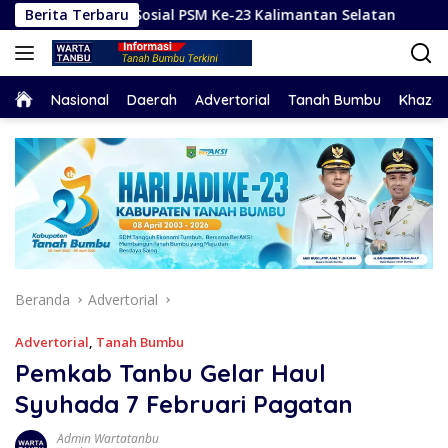
Langsung
kti Sosial PSM Ke-23 Kalimantan Selatan
Berita Terbaru
Hadapi Karh
ke
konten
Home
Nasional
Daerah
Advertorial
Tanah Bumbu
Khaza
Beranda
Advertorial
Advertorial
,
Tanah Bumbu
Pemkab Tanbu Gelar Haul
Syuhada 7 Februari Pagatan
Admin Wartatanbu