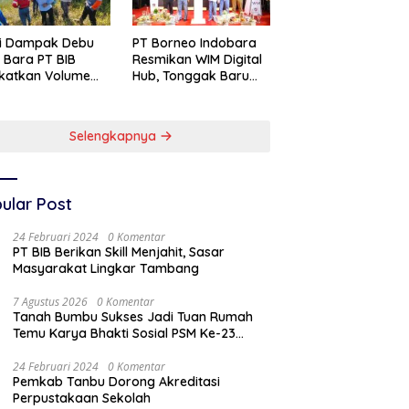
si Dampak Debu
PT Borneo Indobara
 Bara PT BIB
Resmikan WIM Digital
katkan Volume
Hub, Tonggak Baru
yiraman Area
Transformasi
abuhan
Teknologi
Penimbangan
Selengkapnya
Batubara
ular Post
24 Februari 2024
0 Komentar
PT BIB Berikan Skill Menjahit, Sasar
Masyarakat Lingkar Tambang
7 Agustus 2026
0 Komentar
Tanah Bumbu Sukses Jadi Tuan Rumah
Temu Karya Bhakti Sosial PSM Ke-23
Kalimantan Selatan
24 Februari 2024
0 Komentar
Pemkab Tanbu Dorong Akreditasi
Perpustakaan Sekolah