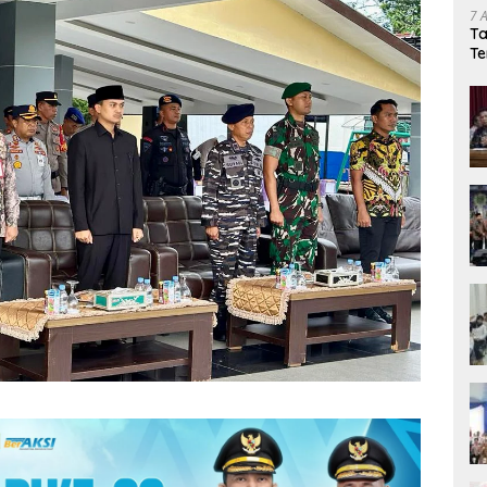
7 
Ta
Te
Ka