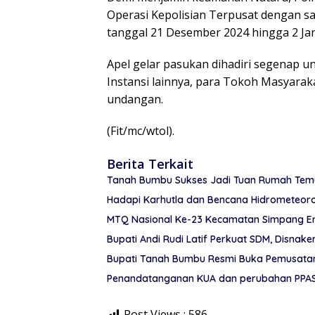
Operasi Kepolisian Terpusat dengan sand
tanggal 21 Desember 2024 hingga 2 Jan
Apel gelar pasukan dihadiri segenap un
Instansi lainnya, para Tokoh Masyar
undangan.
(Fit/mc/wtol).
Berita Terkait
Tanah Bumbu Sukses Jadi Tuan Rumah Temu 
Hadapi Karhutla dan Bencana Hidrometeor
MTQ Nasional Ke-23 Kecamatan Simpang Em
Bupati Andi Rudi Latif Perkuat SDM, Disnake
Bupati Tanah Bumbu Resmi Buka Pemusatan 
Penandatanganan KUA dan perubahan PPAS
Post Views :
586