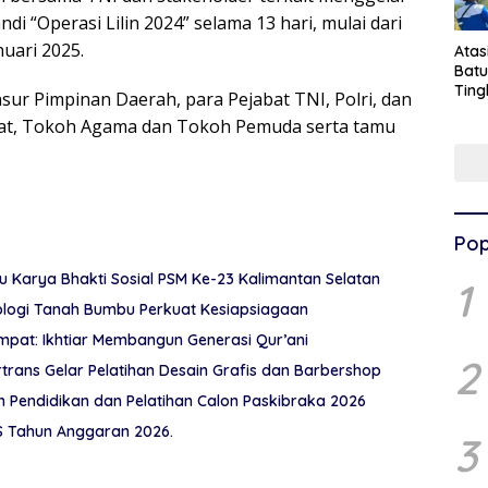
i “Operasi Lilin 2024” selama 13 hari, mulai dari
uari 2025.
Ata
Batu
Ting
sur Pimpinan Daerah, para Pejabat TNI, Polri, dan
Pen
akat, Tokoh Agama dan Tokoh Pemuda serta tamu
Pel
Pop
Karya Bhakti Sosial PSM Ke-23 Kalimantan Selatan
1
ologi Tanah Bumbu Perkuat Kesiapsiagaan
pat: Ikhtiar Membangun Generasi Qur’ani
2
rtrans Gelar Pelatihan Desain Grafis dan Barbershop
Pendidikan dan Pelatihan Calon Paskibraka 2026
 Tahun Anggaran 2026.
3