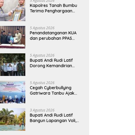
5 Agustus 2026
Kapolres Tanah Bumbu
Terima Penghargaan
Kapolri Predikat Prima
Pelayanan Publik
5 Agustus 2026
Penandatanganan KUA
dan perubahan PPAS
Tahun Anggaran 2026.
5 Agustus 2026
Bupati Andi Rudi Latif
Dorong Kemandirian
Warga Lewat Bantuan
Usaha Ekonomi Produktif
5 Agustus 2026
Cegah Cyberbullying
Gatriwara Tanbu Ajak
Pelajar Bijak Manfaatkan
Media Sosial
3 Agustus 2026
Bupati Andi Rudi Latif
Bangun Lapangan Voli,
Warga Madu Retno Lebih
Nyaman Berolahraga