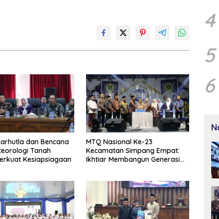
4
5
6
N
arhutla dan Bencana
MTQ Nasional Ke-23
eorologi Tanah
Kecamatan Simpang Empat:
erkuat Kesiapsiagaan
Ikhtiar Membangun Generasi
Qur’ani