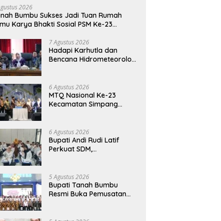
Agustus 2026
nah Bumbu Sukses Jadi Tuan Rumah
mu Karya Bhakti Sosial PSM Ke-23
limantan Selatan
7 Agustus 2026
Hadapi Karhutla dan
Bencana Hidrometeorologi
Tanah Bumbu Perkuat
Kesiapsiagaan
6 Agustus 2026
MTQ Nasional Ke-23
Kecamatan Simpang
Empat: Ikhtiar Membangun
Generasi Qur’ani
6 Agustus 2026
Bupati Andi Rudi Latif
Perkuat SDM,
Disnakertrans Gelar
Pelatihan Desain Grafis
dan Barbershop
5 Agustus 2026
Bupati Tanah Bumbu
Resmi Buka Pemusatan
Pendidikan dan Pelatihan
Calon Paskibraka 2026