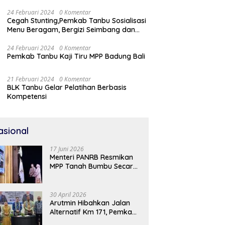
24 Februari 2024
0 Komentar
Cegah Stunting,Pemkab Tanbu Sosialisasi
Menu Beragam, Bergizi Seimbang dan
Aman (B2SA)
24 Februari 2024
0 Komentar
Pemkab Tanbu Kaji Tiru MPP Badung Bali
21 Februari 2024
0 Komentar
BLK Tanbu Gelar Pelatihan Berbasis
Kompetensi
asional
17 Juni 2026
Menteri PANRB Resmikan
MPP Tanah Bumbu Secara
Daring
30 April 2026
Arutmin Hibahkan Jalan
Alternatif Km 171, Pemkab
Tanah Bumbu Sambut