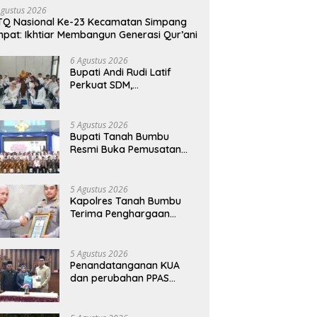
Agustus 2026
Q Nasional Ke-23 Kecamatan Simpang
pat: Ikhtiar Membangun Generasi Qur’ani
6 Agustus 2026
Bupati Andi Rudi Latif
Perkuat SDM,
Disnakertrans Gelar
Pelatihan Desain Grafis
dan Barbershop
5 Agustus 2026
Bupati Tanah Bumbu
Resmi Buka Pemusatan
Pendidikan dan Pelatihan
Calon Paskibraka 2026
5 Agustus 2026
Kapolres Tanah Bumbu
Terima Penghargaan
Kapolri Predikat Prima
Pelayanan Publik
5 Agustus 2026
Penandatanganan KUA
dan perubahan PPAS
Tahun Anggaran 2026.