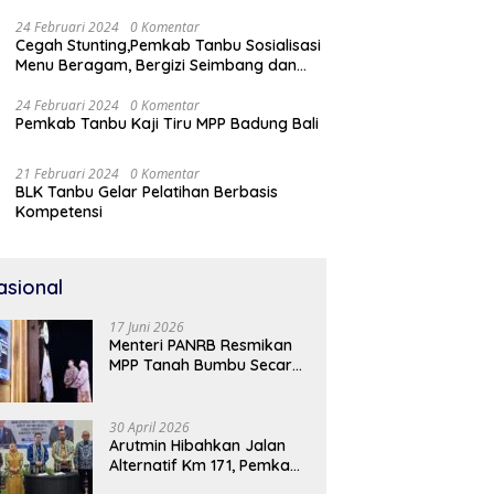
24 Februari 2024
0 Komentar
Cegah Stunting,Pemkab Tanbu Sosialisasi
Menu Beragam, Bergizi Seimbang dan
Aman (B2SA)
24 Februari 2024
0 Komentar
Pemkab Tanbu Kaji Tiru MPP Badung Bali
21 Februari 2024
0 Komentar
BLK Tanbu Gelar Pelatihan Berbasis
Kompetensi
asional
17 Juni 2026
Menteri PANRB Resmikan
MPP Tanah Bumbu Secara
Daring
30 April 2026
Arutmin Hibahkan Jalan
Alternatif Km 171, Pemkab
Tanah Bumbu Sambut