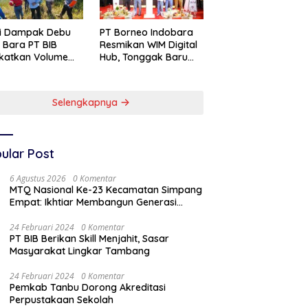
si Dampak Debu
PT Borneo Indobara
 Bara PT BIB
Resmikan WIM Digital
katkan Volume
Hub, Tonggak Baru
yiraman Area
Transformasi
abuhan
Teknologi
Penimbangan
Selengkapnya
Batubara
ular Post
6 Agustus 2026
0 Komentar
MTQ Nasional Ke-23 Kecamatan Simpang
Empat: Ikhtiar Membangun Generasi
Qur’ani
24 Februari 2024
0 Komentar
PT BIB Berikan Skill Menjahit, Sasar
Masyarakat Lingkar Tambang
24 Februari 2024
0 Komentar
Pemkab Tanbu Dorong Akreditasi
Perpustakaan Sekolah