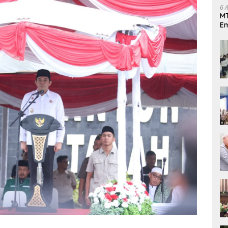
6 
MT
Em