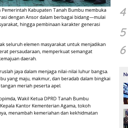
4
hwa Pemerintah Kabupaten Tanah Bumbu membuka
rasi dengan Ansor dalam berbagai bidang—mulai
arakat, hingga pembinaan karakter generasi
5
k seluruh elemen masyarakat untuk menjadikan
6
erat persaudaraan, memperkuat semangat
kemajuan daerah.
slah jaya dalam menjaga nilai-nilai luhur bangsa.
N
 yang maju, makmur, dan beradab dalam bingkai
tangan meriah peserta apel.
orkopimda, Wakil Ketua DPRD Tanah Bumbu
 Kepala Kantor Kementerian Agama, tokoh
nnya, menambah kemeriahan dan kekhidmatan