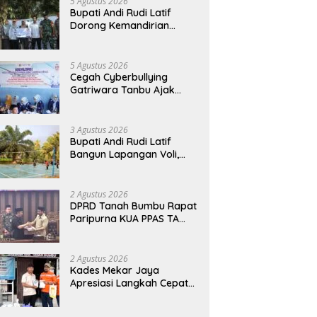
5 Agustus 2026
Bupati Andi Rudi Latif
Dorong Kemandirian
Warga Lewat Bantuan
Usaha Ekonomi Produktif
5 Agustus 2026
Cegah Cyberbullying
Gatriwara Tanbu Ajak
Pelajar Bijak Manfaatkan
Media Sosial
3 Agustus 2026
Bupati Andi Rudi Latif
Bangun Lapangan Voli,
Warga Madu Retno Lebih
Nyaman Berolahraga
2 Agustus 2026
DPRD Tanah Bumbu Rapat
Paripurna KUA PPAS TA
2026
2 Agustus 2026
Kades Mekar Jaya
Apresiasi Langkah Cepat
PT BIB Tangani Dampak
Debu Batubara