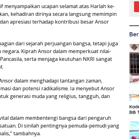
tif menyampaikan ucapan selamat atas Harlah ke-
an, kehadiran dirinya secara langsung memimpin
 dan apresiasi terhadap kontribusi besar Ansor
.
Ber
gian dari sejarah perjuangan bangsa, tetapi juga
 negara. Kiprah Ansor dalam memperkuat nilai-
 Pancasila, serta menjaga keutuhan NKRI sangat
t.
s Ansor dalam menghadapi tantangan zaman,
rmasi dan potensi radikalisme. Ia menyebut Ansor
uk generasi muda yang religius, tangguh, dan
Kade
BIB
vital dalam membentengi bangsa dari pengaruh
satuan. Di sinilah pentingnya pemuda-pemudi yang
nalis,” tambahnya.