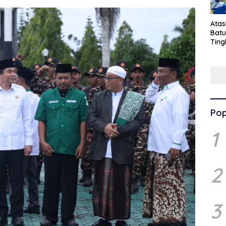
Ata
Batu
Ting
Pen
Pel
Pop
1
2
3