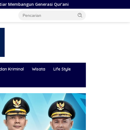
’ani
Bupati Andi Rudi Latif Perkuat SDM, Disnakertrans
dan Kriminal
Wisata
Life Style