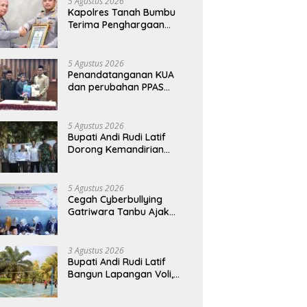
5 Agustus 2026
Kapolres Tanah Bumbu
Terima Penghargaan
Kapolri Predikat Prima
Pelayanan Publik
5 Agustus 2026
Penandatanganan KUA
dan perubahan PPAS
Tahun Anggaran 2026.
5 Agustus 2026
Bupati Andi Rudi Latif
Dorong Kemandirian
Warga Lewat Bantuan
Usaha Ekonomi Produktif
5 Agustus 2026
Cegah Cyberbullying
Gatriwara Tanbu Ajak
Pelajar Bijak Manfaatkan
Media Sosial
3 Agustus 2026
Bupati Andi Rudi Latif
Bangun Lapangan Voli,
Warga Madu Retno Lebih
Nyaman Berolahraga