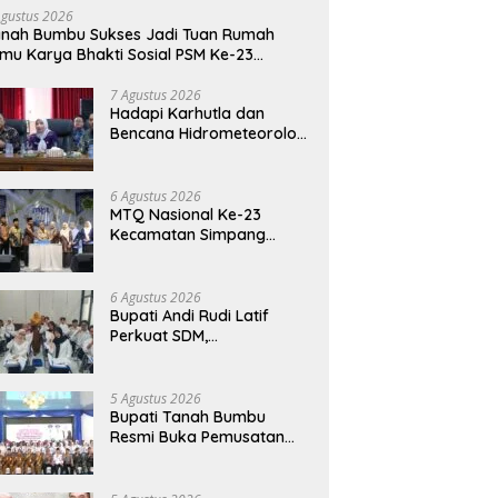
Agustus 2026
nah Bumbu Sukses Jadi Tuan Rumah
mu Karya Bhakti Sosial PSM Ke-23
limantan Selatan
7 Agustus 2026
Hadapi Karhutla dan
Bencana Hidrometeorologi
Tanah Bumbu Perkuat
Kesiapsiagaan
6 Agustus 2026
MTQ Nasional Ke-23
Kecamatan Simpang
Empat: Ikhtiar Membangun
Generasi Qur’ani
6 Agustus 2026
Bupati Andi Rudi Latif
Perkuat SDM,
Disnakertrans Gelar
Pelatihan Desain Grafis
dan Barbershop
5 Agustus 2026
Bupati Tanah Bumbu
Resmi Buka Pemusatan
Pendidikan dan Pelatihan
Calon Paskibraka 2026