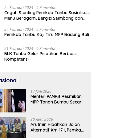
24 Februari 2024
0 Komentar
Cegah Stunting,Pemkab Tanbu Sosialisasi
Menu Beragam, Bergizi Seimbang dan
Aman (B2SA)
24 Februari 2024
0 Komentar
Pemkab Tanbu Kaji Tiru MPP Badung Bali
21 Februari 2024
0 Komentar
BLK Tanbu Gelar Pelatihan Berbasis
Kompetensi
asional
17 Juni 2026
Menteri PANRB Resmikan
MPP Tanah Bumbu Secara
Daring
30 April 2026
Arutmin Hibahkan Jalan
Alternatif Km 171, Pemkab
Tanah Bumbu Sambut