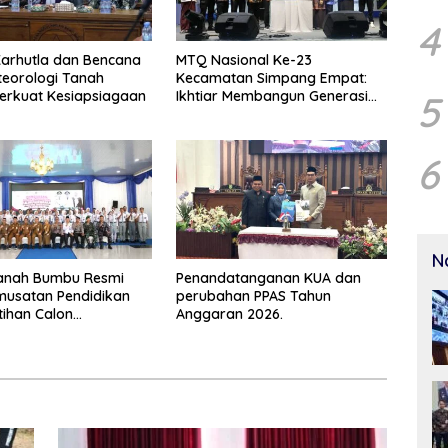
4
arhutla dan Bencana
MTQ Nasional Ke-23
eorologi Tanah
Kecamatan Simpang Empat:
erkuat Kesiapsiagaan
Ikhtiar Membangun Generasi
5
Qur’ani
6
N
Tanah Bumbu Resmi
Penandatanganan KUA dan
musatan Pendidikan
perubahan PPAS Tahun
tihan Calon
Anggaran 2026.
aka 2026