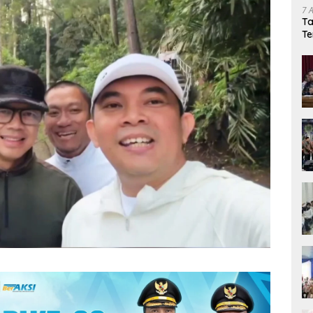
7 
Ta
Te
Ka