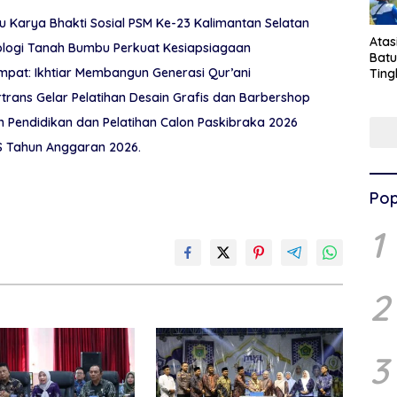
Karya Bhakti Sosial PSM Ke-23 Kalimantan Selatan
Ata
ologi Tanah Bumbu Perkuat Kesiapsiagaan
Batu
pat: Ikhtiar Membangun Generasi Qur’ani
Ting
Pen
rtrans Gelar Pelatihan Desain Grafis dan Barbershop
Pel
Pendidikan dan Pelatihan Calon Paskibraka 2026
 Tahun Anggaran 2026.
Pop
1
2
3