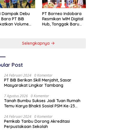
si Dampak Debu
PT Borneo Indobara
 Bara PT BIB
Resmikan WIM Digital
katkan Volume
Hub, Tonggak Baru
yiraman Area
Transformasi
abuhan
Teknologi
Penimbangan
Selengkapnya
Batubara
ular Post
24 Februari 2024
0 Komentar
PT BIB Berikan Skill Menjahit, Sasar
Masyarakat Lingkar Tambang
7 Agustus 2026
0 Komentar
Tanah Bumbu Sukses Jadi Tuan Rumah
Temu Karya Bhakti Sosial PSM Ke-23
Kalimantan Selatan
24 Februari 2024
0 Komentar
Pemkab Tanbu Dorong Akreditasi
Perpustakaan Sekolah