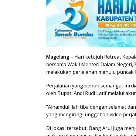
Magelang
– Hari ketujuh Retreat Kepal
bersama Wakil Menteri Dalam Negeri,B
melakukan perjalanan menuju puncak G
Perjalanan yang penuh semangat ini d
oleh Bupati Andi Rudi Latif melalui aku
“Alhamdulillah tiba dengan selamat dan 
yang mengiringi unggahan video perja
Di lokasi tersebut, Bang Arul juga men
makam ulama besar, Syekh Subakir, yan