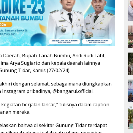
a Daerah, Bupati Tanah Bumbu, Andi Rudi Latif,
ima Arya Sugiarto dan kepala daerah lainnya
unung Tidar, Kamis (27/02/24).
iakhiri dengan selamat, sebagaimana diungkapkan
n Instagram pribadinya, @bangarul.official.
kegiatan berjalan lancar,” tulisnya dalam caption
lanan mereka.
jelaskan bahwa di sekitar Gunung Tidar terdapat
g dikenal sebagai salah satu ulama penyebar