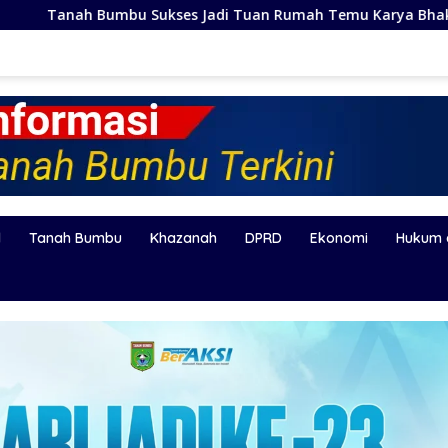
adi Tuan Rumah Temu Karya Bhakti Sosial PSM Ke-23 Kaliman
l
Tanah Bumbu
Khazanah
DPRD
Ekonomi
Hukum 