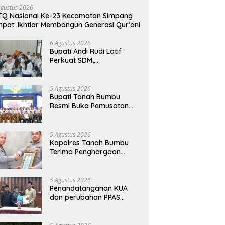
Agustus 2026
Q Nasional Ke-23 Kecamatan Simpang
pat: Ikhtiar Membangun Generasi Qur’ani
6 Agustus 2026
Bupati Andi Rudi Latif
Perkuat SDM,
Disnakertrans Gelar
Pelatihan Desain Grafis
dan Barbershop
5 Agustus 2026
Bupati Tanah Bumbu
Resmi Buka Pemusatan
Pendidikan dan Pelatihan
Calon Paskibraka 2026
5 Agustus 2026
Kapolres Tanah Bumbu
Terima Penghargaan
Kapolri Predikat Prima
Pelayanan Publik
5 Agustus 2026
Penandatanganan KUA
dan perubahan PPAS
Tahun Anggaran 2026.