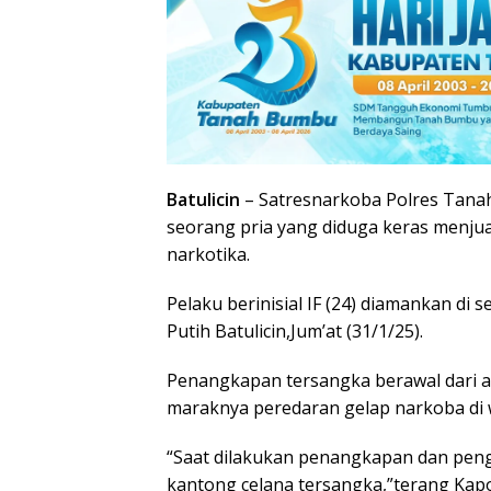
Batulicin
– Satresnarkoba Polres Tan
seorang pria yang diduga keras menju
narkotika.
Pelaku berinisial IF (24) diamankan di 
Putih Batulicin,Jum’at (31/1/25).
Penangkapan tersangka berawal dari 
maraknya peredaran gelap narkoba di w
“Saat dilakukan penangkapan dan pengg
kantong celana tersangka,”terang Kapol