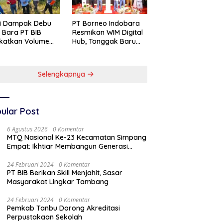
si Dampak Debu
PT Borneo Indobara
 Bara PT BIB
Resmikan WIM Digital
katkan Volume
Hub, Tonggak Baru
yiraman Area
Transformasi
abuhan
Teknologi
Penimbangan
Selengkapnya
Batubara
ular Post
6 Agustus 2026
0 Komentar
MTQ Nasional Ke-23 Kecamatan Simpang
Empat: Ikhtiar Membangun Generasi
Qur’ani
24 Februari 2024
0 Komentar
PT BIB Berikan Skill Menjahit, Sasar
Masyarakat Lingkar Tambang
24 Februari 2024
0 Komentar
Pemkab Tanbu Dorong Akreditasi
Perpustakaan Sekolah