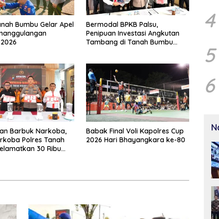
4
anah Bumbu Gelar Apel
Bermodal BPKB Palsu,
enanggulangan
Penipuan Investasi Angkutan
 2026
Tambang di Tanah Bumbu
5
Senilai Rp21,7 Miliar
6
N
an Barbuk Narkoba,
Babak Final Voli Kapolres Cup
rkoba Polres Tanah
2026 Hari Bhayangkara ke-80
elamatkan 30 Ribu