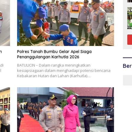
n
Polres Tanah Bumbu Gelar Apel Siaga
Penanggulangan Karhutla 2026
di
BATULICIN – Dalam rangka meningkatkan
Ber
l
kesiapsiagaan dalam menghadapi potensi bencana
Kebakaran Hutan dan Lahan (Karhutla)…