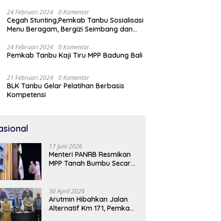
24 Februari 2024
0 Komentar
Cegah Stunting,Pemkab Tanbu Sosialisasi
Menu Beragam, Bergizi Seimbang dan
Aman (B2SA)
24 Februari 2024
0 Komentar
Pemkab Tanbu Kaji Tiru MPP Badung Bali
21 Februari 2024
0 Komentar
BLK Tanbu Gelar Pelatihan Berbasis
Kompetensi
asional
17 Juni 2026
Menteri PANRB Resmikan
MPP Tanah Bumbu Secara
Daring
30 April 2026
Arutmin Hibahkan Jalan
Alternatif Km 171, Pemkab
Tanah Bumbu Sambut