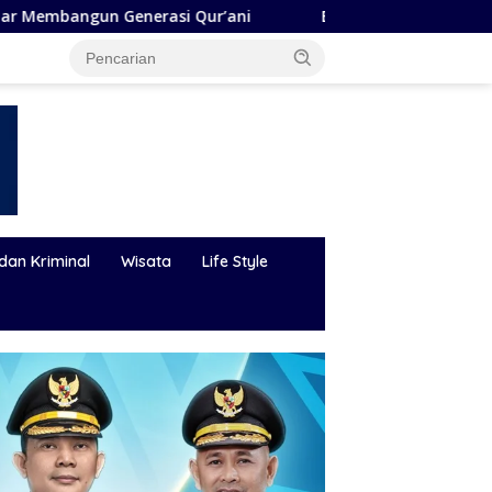
ur’ani
Bupati Andi Rudi Latif Perkuat SDM, Disnakertr
dan Kriminal
Wisata
Life Style