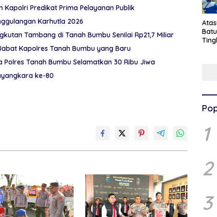
Kapolri Predikat Prima Pelayanan Publik
nggulangan Karhutla 2026
Ata
Batu
Bermodal BPKB Palsu, Penipuan Investasi Angkutan Tambang di Tanah Bumbu Senilai Rp21,7 Miliar
Ting
 Jabat Kapolres Tanah Bumbu yang Baru
Pen
Pel
 Polres Tanah Bumbu Selamatkan 30 Ribu Jiwa
hayangkara ke-80
Pop
1
2
3