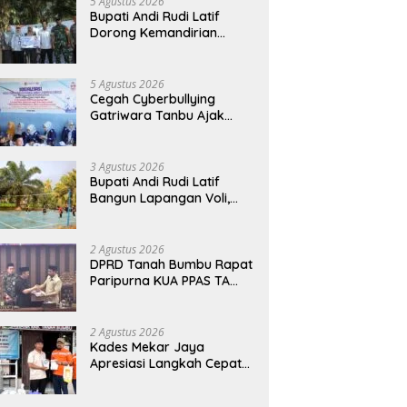
5 Agustus 2026
Bupati Andi Rudi Latif
Dorong Kemandirian
Warga Lewat Bantuan
Usaha Ekonomi Produktif
5 Agustus 2026
Cegah Cyberbullying
Gatriwara Tanbu Ajak
Pelajar Bijak Manfaatkan
Media Sosial
3 Agustus 2026
Bupati Andi Rudi Latif
Bangun Lapangan Voli,
Warga Madu Retno Lebih
Nyaman Berolahraga
2 Agustus 2026
DPRD Tanah Bumbu Rapat
Paripurna KUA PPAS TA
2026
2 Agustus 2026
Kades Mekar Jaya
Apresiasi Langkah Cepat
PT BIB Tangani Dampak
Debu Batubara