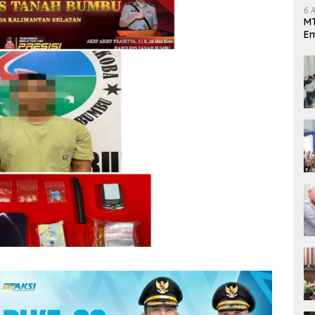
6 
MT
Em