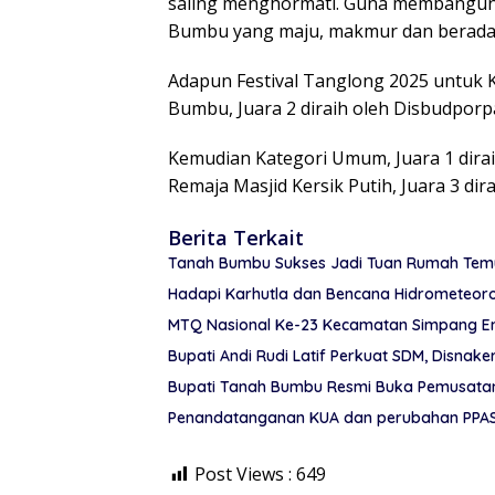
saling menghormati. Guna membangun
Bumbu yang maju, makmur dan berada
Adapun Festival Tanglong 2025 untuk K
Bumbu, Juara 2 diraih oleh Disbudporpar
Kemudian Kategori Umum, Juara 1 diraih
Remaja Masjid Kersik Putih, Juara 3 dirai
Berita Terkait
Tanah Bumbu Sukses Jadi Tuan Rumah Temu 
Hadapi Karhutla dan Bencana Hidrometeor
MTQ Nasional Ke-23 Kecamatan Simpang Em
Bupati Andi Rudi Latif Perkuat SDM, Disnake
Bupati Tanah Bumbu Resmi Buka Pemusatan 
Penandatanganan KUA dan perubahan PPAS
Post Views :
649