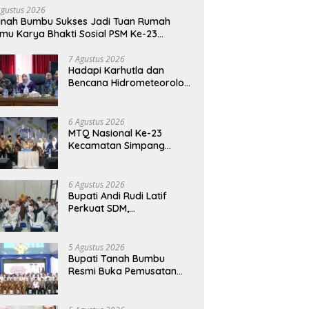
Agustus 2026
nah Bumbu Sukses Jadi Tuan Rumah
mu Karya Bhakti Sosial PSM Ke-23
limantan Selatan
7 Agustus 2026
Hadapi Karhutla dan
Bencana Hidrometeorologi
Tanah Bumbu Perkuat
Kesiapsiagaan
6 Agustus 2026
MTQ Nasional Ke-23
Kecamatan Simpang
Empat: Ikhtiar Membangun
Generasi Qur’ani
6 Agustus 2026
Bupati Andi Rudi Latif
Perkuat SDM,
Disnakertrans Gelar
Pelatihan Desain Grafis
dan Barbershop
5 Agustus 2026
Bupati Tanah Bumbu
Resmi Buka Pemusatan
Pendidikan dan Pelatihan
Calon Paskibraka 2026