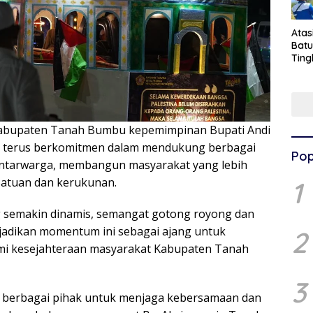
Ata
Batu
Ting
Pen
Pel
abupaten Tanah Bumbu kepemimpinan Bupati Andi
n terus berkomitmen dalam mendukung berbagai
Pop
antarwarga, membangun masyarakat yang lebih
ersatuan dan kerukunan.
1
g semakin dinamis, semangat gotong royong dan
ri jadikan momentum ini sebagai ajang untuk
2
i kesejahteraan masyarakat Kabupaten Tanah
3
k berbagai pihak untuk menjaga kebersamaan dan