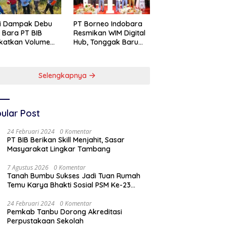
si Dampak Debu
PT Borneo Indobara
 Bara PT BIB
Resmikan WIM Digital
katkan Volume
Hub, Tonggak Baru
yiraman Area
Transformasi
abuhan
Teknologi
Penimbangan
Selengkapnya
Batubara
ular Post
24 Februari 2024
0 Komentar
PT BIB Berikan Skill Menjahit, Sasar
Masyarakat Lingkar Tambang
7 Agustus 2026
0 Komentar
Tanah Bumbu Sukses Jadi Tuan Rumah
Temu Karya Bhakti Sosial PSM Ke-23
Kalimantan Selatan
24 Februari 2024
0 Komentar
Pemkab Tanbu Dorong Akreditasi
Perpustakaan Sekolah