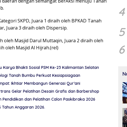
 daerah dengan semangat BerAksi menuju Tanah
4
b.
ategori SKPD, Juara 1 diraih oleh BPKAD Tanah
5
, Juara 3 diraih oleh Dispersip.
 oleh Masjid Darul Muttaqin, Juara 2 diraih oleh
6
h oleh Masjid Al Hijrah.(rel)
Karya Bhakti Sosial PSM Ke-23 Kalimantan Selatan
N
ologi Tanah Bumbu Perkuat Kesiapsiagaan
pat: Ikhtiar Membangun Generasi Qur’ani
rtrans Gelar Pelatihan Desain Grafis dan Barbershop
Pendidikan dan Pelatihan Calon Paskibraka 2026
 Tahun Anggaran 2026.