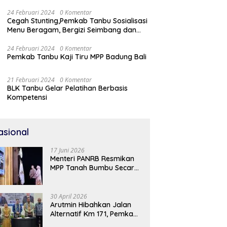
24 Februari 2024
0 Komentar
Cegah Stunting,Pemkab Tanbu Sosialisasi
Menu Beragam, Bergizi Seimbang dan
Aman (B2SA)
24 Februari 2024
0 Komentar
Pemkab Tanbu Kaji Tiru MPP Badung Bali
21 Februari 2024
0 Komentar
BLK Tanbu Gelar Pelatihan Berbasis
Kompetensi
asional
17 Juni 2026
Menteri PANRB Resmikan
MPP Tanah Bumbu Secara
Daring
30 April 2026
Arutmin Hibahkan Jalan
Alternatif Km 171, Pemkab
Tanah Bumbu Sambut