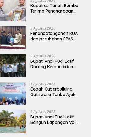
5 Agustus 2026
Kapolres Tanah Bumbu
Terima Penghargaan
Kapolri Predikat Prima
Pelayanan Publik
5 Agustus 2026
Penandatanganan KUA
dan perubahan PPAS
Tahun Anggaran 2026.
5 Agustus 2026
Bupati Andi Rudi Latif
Dorong Kemandirian
Warga Lewat Bantuan
Usaha Ekonomi Produktif
5 Agustus 2026
Cegah Cyberbullying
Gatriwara Tanbu Ajak
Pelajar Bijak Manfaatkan
Media Sosial
3 Agustus 2026
Bupati Andi Rudi Latif
Bangun Lapangan Voli,
Warga Madu Retno Lebih
Nyaman Berolahraga