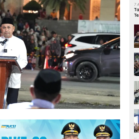
7 
Ta
Te
Ka