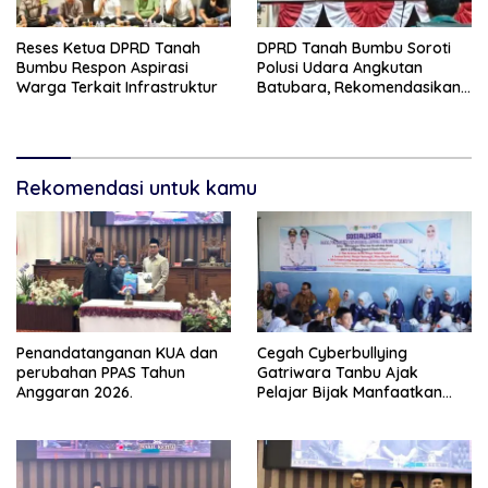
Reses Ketua DPRD Tanah
DPRD Tanah Bumbu Soroti
Bumbu Respon Aspirasi
Polusi Udara Angkutan
Warga Terkait Infrastruktur
Batubara, Rekomendasikan
Pembekuan Izin Tambang
Nakal
Rekomendasi untuk kamu
Penandatanganan KUA dan
Cegah Cyberbullying
perubahan PPAS Tahun
Gatriwara Tanbu Ajak
Anggaran 2026.
Pelajar Bijak Manfaatkan
Media Sosial