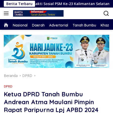
Langsung
 Bhakti Sosial PSM Ke-23 Kalimantan Selatan
Berita Terbaru
Hadapi 
ke
konten
Home
Nasional
Daerah
Advertorial
Tanah Bumbu
Khaza
Beranda
DPRD
DPRD
Ketua DPRD Tanah Bumbu
Andrean Atma Maulani Pimpin
Rapat Paripurna Lpj APBD 2024