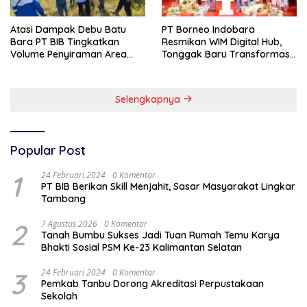
Atasi Dampak Debu Batu
PT Borneo Indobara
Bara PT BIB Tingkatkan
Resmikan WIM Digital Hub,
Volume Penyiraman Area
Tonggak Baru Transformasi
Pelabuhan
Teknologi Penimbangan
Batubara
Selengkapnya
Popular Post
1
24 Februari 2024
0 Komentar
PT BIB Berikan Skill Menjahit, Sasar Masyarakat Lingkar
Tambang
2
7 Agustus 2026
0 Komentar
Tanah Bumbu Sukses Jadi Tuan Rumah Temu Karya
Bhakti Sosial PSM Ke-23 Kalimantan Selatan
3
24 Februari 2024
0 Komentar
Pemkab Tanbu Dorong Akreditasi Perpustakaan
Sekolah